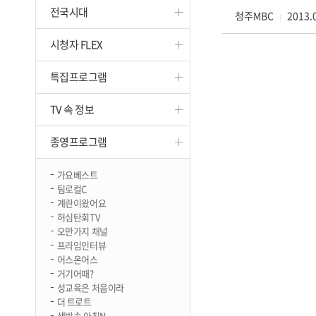
전국시대
진천
청주MBC
2013.0
|
시청자 FLEX
특집프로그램
TV 속 정보
종영프로그램
가요베스트
팀로컬C
계란이왔어요
허심탄회TV
오만가지 채널
프라임인터뷰
어스온어스
거기어때?
성교육은 처음이라
더 트로트
생방송 아침N