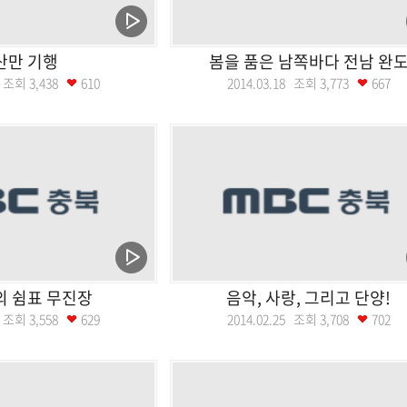
산만 기행
봄을 품은 남쪽바다 전남 완
25 조회
3,438
610
2014.03.18 조회
3,773
667
의 쉼표 무진장
음악, 사랑, 그리고 단양!
06 조회
3,558
629
2014.02.25 조회
3,708
702