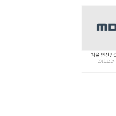
겨울 변산반
2013.12.