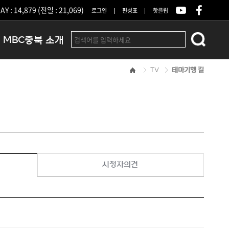
Y : 14,879 (전일 : 21,069)
로그인
편성표
핫클립
MBC충북 소개
TV
테마기행 길
인사말
연혁
조직 및 업무안내
방송권역
광고안내
아나운서
오시는길
시청자의견
결산공고