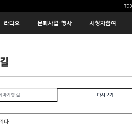
TODA
라디오
문화사업·행사
시청자참여
저녁
11:05 시사ON
문화행사
공지사항
12:00 정오의 희망곡
모아바유
시청자의견
 길
16:00 완벽한 하루
MBC 노래교실
시청자위원회
우리 고향, 부탁해!
해외문화탐방
고충처리인
창
우리 고향, 안녕하십니까?
닥터공감
클린센터
라디오특집 다시듣기
대관안내
시청자불만처리위원회
충청북도 음식문화페스타
테마기행 길
다시보기
청원생명쌀 대청호마라톤
로컬인사이트스쿨
로컬 콘텐츠 Hub
리다
문화행사 아카이빙