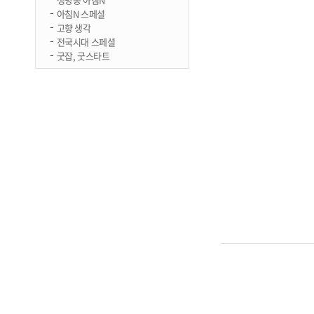
아침N 스페셜
고향 생각
전국시대 스페셜
굿잡, 굿스타트