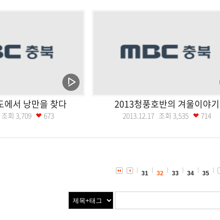
도에서 낭만을 찾다
2013청풍호반의 겨울이야기
24 조회
3,709
673
2013.12.17 조회
3,535
714
31
32
33
34
35