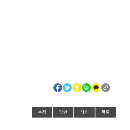
수정
답변
삭제
목록