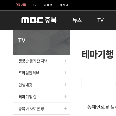
ON-AIR
TV
제1FM
제2FM
뉴스
TV
충청북도
생방송 활기찬 
TV
충청북도 교육청
프라임인터뷰
테마기행
청주
인생내컷
충주
테마기행 길
생방송 활기찬 저녁
괴산
충북 시사토론 
단양
전국시대
프라임인터뷰
보은
시청자 FLEX
인생내컷
영동
특집프로그램
옥천
TV 속 정보
테마기행 길
음성
종영프로그램
제천
동해안로를 달
충북 시사토론 창
증평