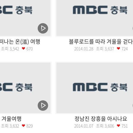
떠나는 온(溫) 여행
블루로드를 따라 겨울을 걷다
04 조회
3,542
670
2014.01.28 조회
3,637
724
 겨울여행
정남진 장흥을 아시나요
14 조회
3,632
829
2014.01.07 조회
3,606
751