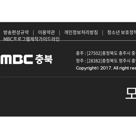
방송편성규약
|
이용약관
|
개인정보처리방침
|
청소년 보호정
MBC프로그램제작가이드라인
충주 : [27502]충청북도 충주시 중원대
청주 : [28382]충청북도 청주시 흥덕구
Copyright© 2017. All right re