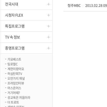
전국시대
진천
청주MBC
2013.02.28 0
|
시청자 FLEX
특집프로그램
TV 속 정보
종영프로그램
가요베스트
팀로컬C
계란이왔어요
허심탄회TV
오만가지 채널
프라임인터뷰
어스온어스
거기어때?
성교육은 처음이라
더 트로트
생방송 아침N