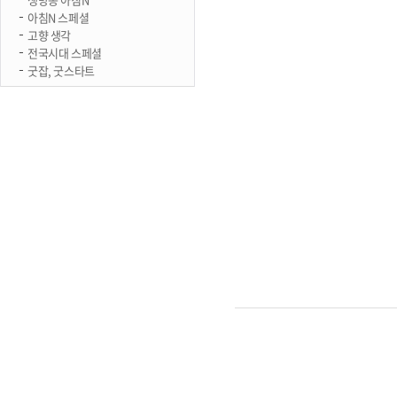
아침N 스페셜
고향 생각
전국시대 스페셜
굿잡, 굿스타트