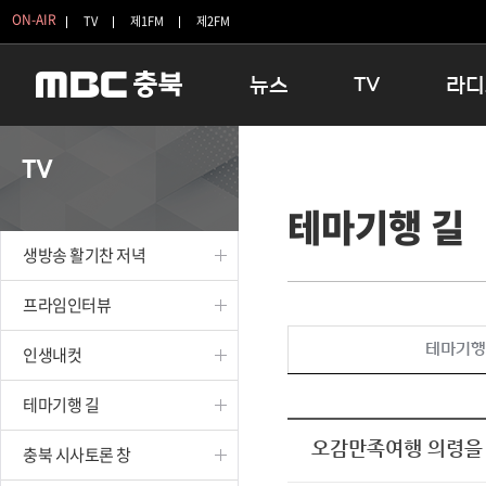
ON-AIR
TV
제1FM
제2FM
뉴스
TV
라디
충청북도
생방송 활기찬 저녁
11:05 
TV
충청북도 교육청
프라임인터뷰
12:00
테마기행 길
청주
인생내컷
16:00 
충주
테마기행 길
우리 고향
생방송 활기찬 저녁
괴산
충북 시사토론 창
우리 고향
단양
전국시대
라디오특
프라임인터뷰
보은
시청자 FLEX
테마기행
인생내컷
영동
특집프로그램
옥천
TV 속 정보
테마기행 길
음성
종영프로그램
제천
오감만족여행 의령을
충북 시사토론 창
증평