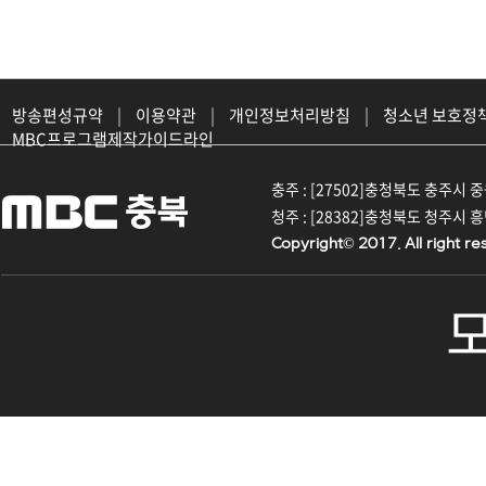
방송편성규약
|
이용약관
|
개인정보처리방침
|
청소년 보호정
MBC프로그램제작가이드라인
충주 : [27502]충청북도 충주시 중원대
청주 : [28382]충청북도 청주시 흥덕구
Copyright© 2017. All right re