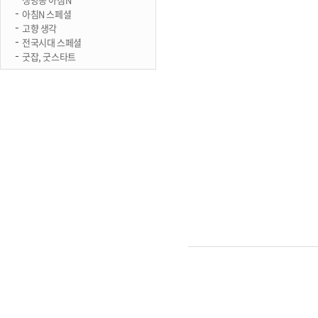
아침N 스페셜
고향 생각
전국시대 스페셜
굿잡, 굿스타트