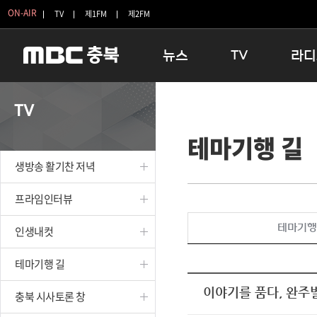
ON-AIR
TV
제1FM
제2FM
뉴스
TV
라디
충청북도
생방송 활기찬 저녁
11:05 
TV
충청북도 교육청
프라임인터뷰
12:00
테마기행 길
청주
인생내컷
16:00 
충주
테마기행 길
우리 고향
생방송 활기찬 저녁
괴산
충북 시사토론 창
우리 고향
단양
전국시대
라디오특
프라임인터뷰
보은
시청자 FLEX
테마기행
인생내컷
영동
특집프로그램
옥천
TV 속 정보
테마기행 길
음성
종영프로그램
제천
이야기를 품다, 완주
충북 시사토론 창
증평