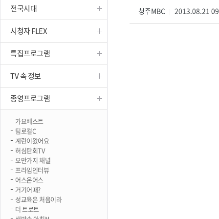
전국시대
진천
청주MBC
2013.08.21 0
|
시청자 FLEX
특집프로그램
TV 속 정보
종영프로그램
가요베스트
팀로컬C
계란이왔어요
허심탄회TV
오만가지 채널
프라임인터뷰
어스온어스
거기어때?
성교육은 처음이라
더 트로트
생방송 아침N