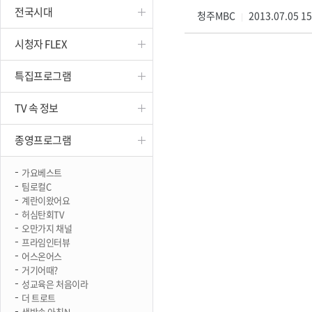
전국시대
진천
청주MBC
2013.07.05 1
|
시청자 FLEX
특집프로그램
TV 속 정보
종영프로그램
가요베스트
팀로컬C
계란이왔어요
허심탄회TV
오만가지 채널
프라임인터뷰
어스온어스
거기어때?
성교육은 처음이라
더 트로트
생방송 아침N