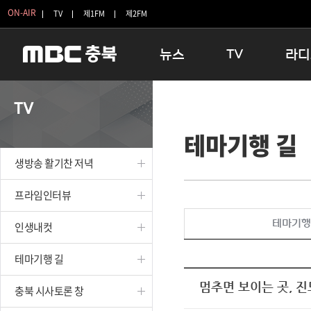
ON-AIR
TV
제1FM
제2FM
뉴스
TV
라디
충청북도
생방송 활기찬 저녁
11:05 
TV
충청북도 교육청
프라임인터뷰
12:00
테마기행 길
청주
인생내컷
16:00 
충주
테마기행 길
우리 고향
생방송 활기찬 저녁
괴산
충북 시사토론 창
우리 고향
단양
전국시대
라디오특
프라임인터뷰
보은
시청자 FLEX
테마기행
인생내컷
영동
특집프로그램
옥천
TV 속 정보
테마기행 길
음성
종영프로그램
제천
멈추면 보이는 곳, 진
충북 시사토론 창
증평