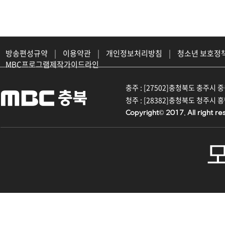
방송편성규약
|
이용약관
|
개인정보처리방침
|
청소년 보호정
MBC프로그램제작가이드라인
충주 : [27502]충청북도 충주시 중원대
청주 : [28382]충청북도 청주시 흥덕구
Copyright© 2017. All right re