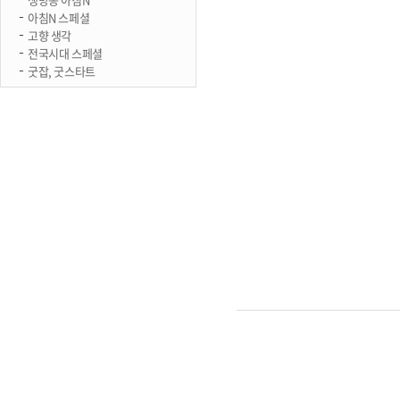
아침N 스페셜
고향 생각
전국시대 스페셜
굿잡, 굿스타트