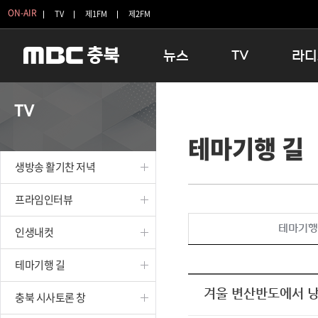
ON-AIR
TV
제1FM
제2FM
뉴스
TV
라디
충청북도
생방송 활기찬 저녁
11:05 
TV
충청북도 교육청
프라임인터뷰
12:00
테마기행 길
청주
인생내컷
16:00 
충주
테마기행 길
우리 고향
생방송 활기찬 저녁
괴산
충북 시사토론 창
우리 고향
단양
전국시대
라디오특
프라임인터뷰
보은
시청자 FLEX
테마기행
인생내컷
영동
특집프로그램
옥천
TV 속 정보
테마기행 길
음성
종영프로그램
제천
겨울 변산반도에서 
충북 시사토론 창
증평