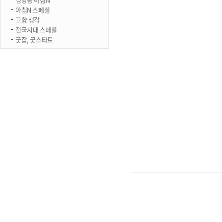
아침N 스페셜
고향 생각
전국시대 스페셜
굿잡, 굿스타트