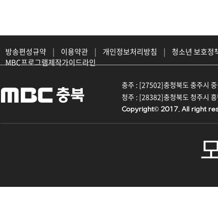
방송편성규약
|
이용약관
|
개인정보처리방침
|
청소년 보호정
MBC프로그램제작가이드라인
충주 : [27502]충청북도 충주시 중원대
청주 : [28382]충청북도 청주시 흥덕구
Copyright© 2017. All right re