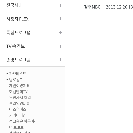
전국시대
진천
청주MBC
2013.12.26 1
|
시청자 FLEX
특집프로그램
TV 속 정보
종영프로그램
가요베스트
팀로컬C
계란이왔어요
허심탄회TV
오만가지 채널
프라임인터뷰
어스온어스
거기어때?
성교육은 처음이라
더 트로트
생방송 아침N