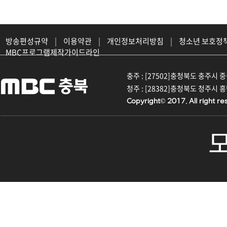
방송편성규약
|
이용약관
|
개인정보처리방침
|
청소년 보호정
MBC프로그램제작가이드라인
충주 : [27502]충청북도 충주시 중원대
청주 : [28382]충청북도 청주시 흥덕구
Copyright© 2017. All right re