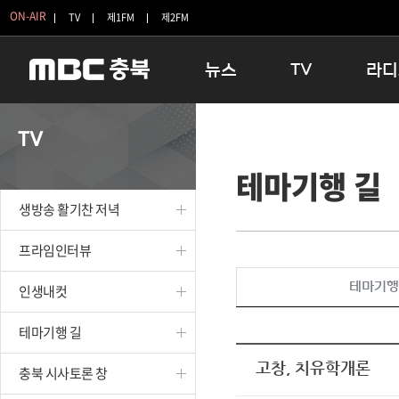
ON-AIR
TV
제1FM
제2FM
뉴스
TV
라디
충청북도
생방송 활기찬 저녁
11:05 
TV
충청북도 교육청
프라임인터뷰
12:00
테마기행 길
청주
인생내컷
16:00 
충주
테마기행 길
우리 고향
생방송 활기찬 저녁
괴산
충북 시사토론 창
우리 고향
단양
전국시대
라디오특
프라임인터뷰
보은
시청자 FLEX
테마기행
인생내컷
영동
특집프로그램
옥천
TV 속 정보
테마기행 길
음성
종영프로그램
제천
고창, 치유학개론
충북 시사토론 창
증평