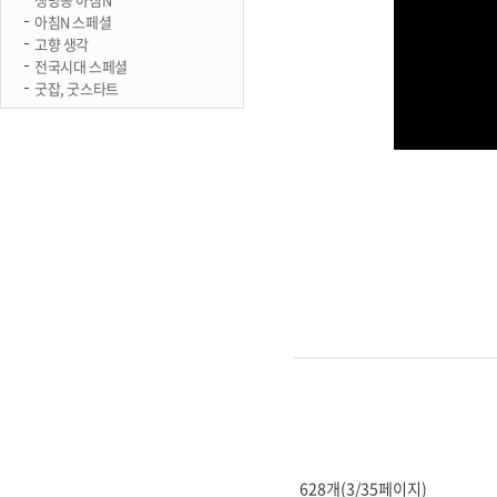
아침N 스페셜
고향 생각
전국시대 스페셜
굿잡, 굿스타트
628개(3/35페이지)