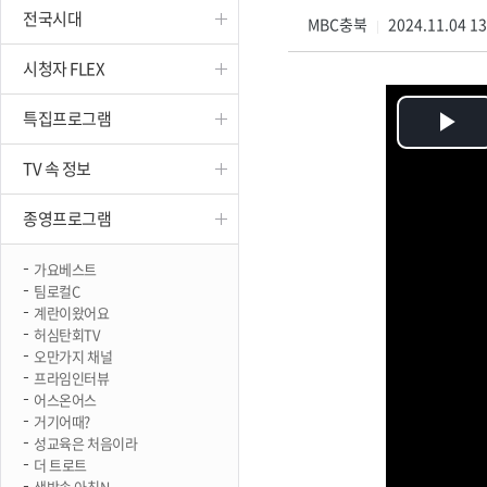
전국시대
진천
MBC충북
2024.11.04 1
|
시청자 FLEX
특집프로그램
Pl
TV 속 정보
Vi
종영프로그램
가요베스트
팀로컬C
계란이왔어요
허심탄회TV
오만가지 채널
프라임인터뷰
어스온어스
거기어때?
성교육은 처음이라
더 트로트
생방송 아침N