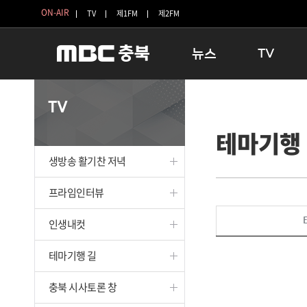
ON-AIR
TV
제1FM
제2FM
뉴스
TV
충청북도
생방송 활기찬 
TV
충청북도 교육청
프라임인터뷰
테마기행
청주
인생내컷
충주
테마기행 길
생방송 활기찬 저녁
괴산
충북 시사토론 
단양
전국시대
프라임인터뷰
보은
시청자 FLEX
인생내컷
영동
특집프로그램
옥천
TV 속 정보
테마기행 길
음성
종영프로그램
제천
충북 시사토론 창
증평