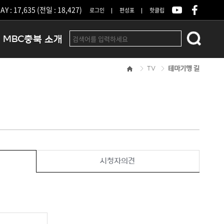
Y : 17,635 (전일 : 18,427)
로그인
편성표
핫클립
MBC충북 소개
TV
테마기행 길
인사말
연혁
조직 및 업무안내
방송권역
광고안내
아나운서
오시는길
시청자의견
결산공고