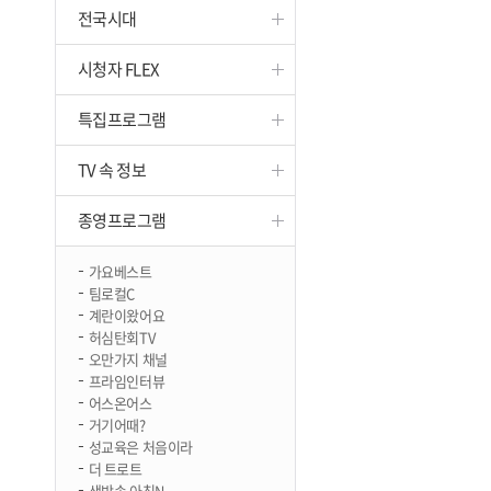
전국시대
진천
시청자 FLEX
특집프로그램
TV 속 정보
종영프로그램
가요베스트
팀로컬C
계란이왔어요
허심탄회TV
오만가지 채널
프라임인터뷰
어스온어스
거기어때?
성교육은 처음이라
더 트로트
생방송 아침N