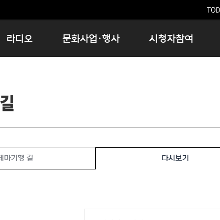
TODA
라디오
문화사업·행사
시청자참여
저녁
11:05 시사ON
문화행사
공지사항
12:00 정오의 희망곡
모아바유
시청자의견
 길
16:00 완벽한 하루
MBC 노래교실
시청자위원회
우리 고향, 부탁해!
해외문화탐방
고충처리인
창
우리 고향, 안녕하십니까?
닥터공감
클린센터
라디오특집 다시듣기
대관안내
시청자불만처리위원회
충청북도 음식문화페스타
테마기행 길
다시보기
청원생명쌀 대청호마라톤
로컬인사이트스쿨
로컬 콘텐츠 Hub
문화행사 아카이빙