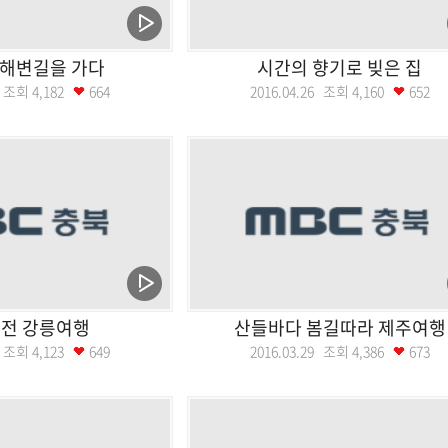
 해변길을 가다
시간의 향기로 빚은 집
03 조회
4,182
664
2016.04.26 조회
4,160
652
전 강릉여행
산들바다 봄길따라 제주여행
12 조회
4,123
649
2016.03.29 조회
4,386
673