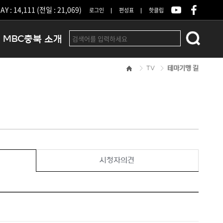
Y : 14,111 (전일 : 21,069)
로그인
편성표
핫클립
MBC충북 소개
TV
테마기행 길
인사말
연혁
조직 및 업무안내
방송권역
광고안내
아나운서
오시는길
시청자의견
결산공고