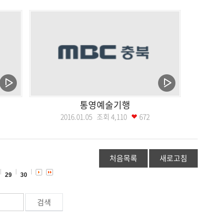
통영예술기행
2016.01.05 조회
4,110
672
처음목록
새로고침
29
30