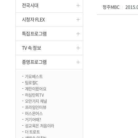
전국시대
진천
청주MBC
2015.0
|
시청자 FLEX
특집프로그램
TV 속 정보
종영프로그램
가요베스트
팀로컬C
계란이왔어요
허심탄회TV
오만가지 채널
프라임인터뷰
어스온어스
거기어때?
성교육은 처음이라
더 트로트
생방송 아침N