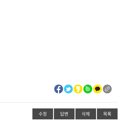
수정
답변
삭제
목록