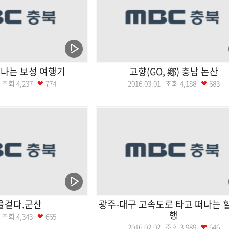
나는 보성 여행기
고향(GO, 鄕) 충남 논산
08 조회
4,237
774
2016.03.01 조회
4,188
683
을걷다.군산
광주-대구 고속도로 타고 떠나는 
행
16 조회
4,343
665
2016.02.02 조회
3,989
646