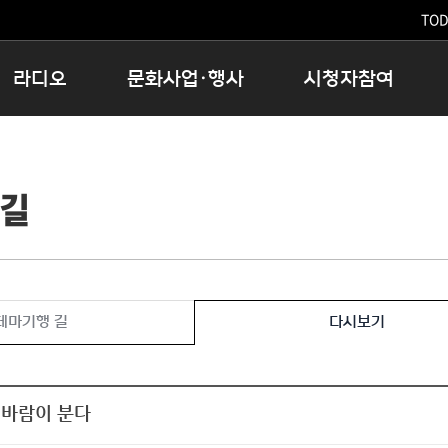
TODA
라디오
문화사업·행사
시청자참여
저녁
11:05 시사ON
문화행사
공지사항
12:00 정오의 희망곡
모아바유
시청자의견
 길
16:00 완벽한 하루
MBC 노래교실
시청자위원회
우리 고향, 부탁해!
해외문화탐방
고충처리인
창
우리 고향, 안녕하십니까?
닥터공감
클린센터
라디오특집 다시듣기
대관안내
시청자불만처리위원회
충청북도 음식문화페스타
테마기행 길
다시보기
청원생명쌀 대청호마라톤
로컬인사이트스쿨
로컬 콘텐츠 Hub
 바람이 분다
문화행사 아카이빙