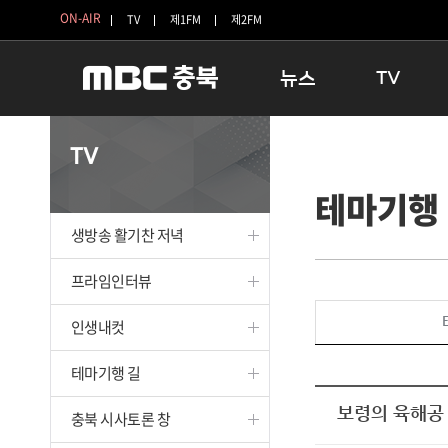
ON-AIR
TV
제1FM
제2FM
뉴스
TV
충청북도
생방송 활기찬 
TV
충청북도 교육청
프라임인터뷰
테마기행
청주
인생내컷
충주
테마기행 길
생방송 활기찬 저녁
괴산
충북 시사토론 
단양
전국시대
프라임인터뷰
보은
시청자 FLEX
인생내컷
영동
특집프로그램
옥천
TV 속 정보
테마기행 길
음성
종영프로그램
제천
보령의 육해공
충북 시사토론 창
증평