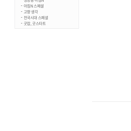
아침N 스페셜
고향 생각
전국시대 스페셜
굿잡, 굿스타트