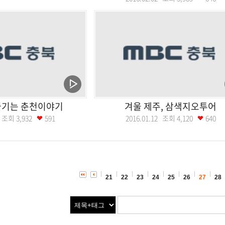
즐기는 춘천이야기
겨울 제주, 삼색지오투어
19 조회
3,932
591
2016.01.12 조회
4,120
640
21
22
23
24
25
26
27
28