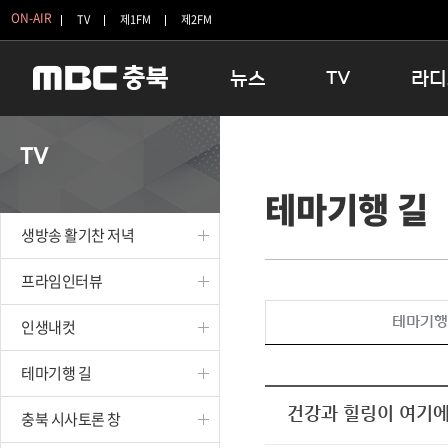
ON-AIR
TV
제1FM
제2FM
뉴스
TV
라디
충청북도
생방송 활기찬 저녁
11:05 
TV
충청북도 교육청
프라임인터뷰
12:00
테마기행 길
청주
인생내컷
16:00 
충주
테마기행 길
우리 고향
생방송 활기찬 저녁
괴산
충북 시사토론 창
우리 고향
단양
전국시대
라디오특
프라임인터뷰
보은
시청자 FLEX
테마기행
인생내컷
영동
특집프로그램
옥천
TV 속 정보
테마기행 길
음성
종영프로그램
제천
건강과 힐링이 여기에
충북 시사토론 창
증평