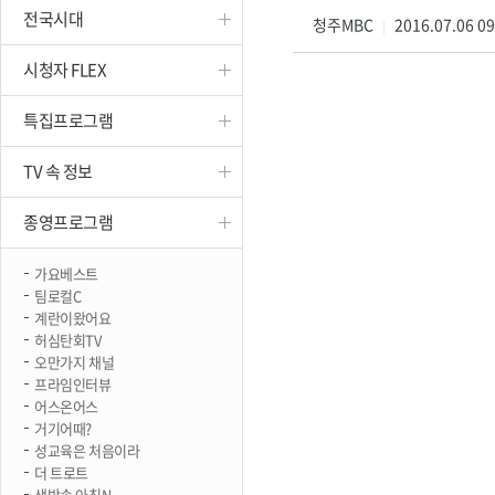
전국시대
진천
청주MBC
2016.07.06 0
|
시청자 FLEX
특집프로그램
TV 속 정보
종영프로그램
가요베스트
팀로컬C
계란이왔어요
허심탄회TV
오만가지 채널
프라임인터뷰
어스온어스
거기어때?
성교육은 처음이라
더 트로트
생방송 아침N