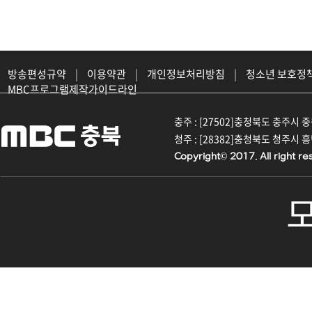
방송편성규약
|
이용약관
|
개인정보처리방침
|
청소년 보호정
MBC프로그램제작가이드라인
충주 : [27502]충청북도 충주시 중원대
청주 : [28382]충청북도 청주시 흥덕구
Copyright© 2017. All right re