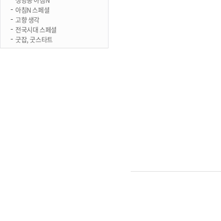
아침N 스페셜
고향 생각
전국시대 스페셜
굿잡, 굿스타트