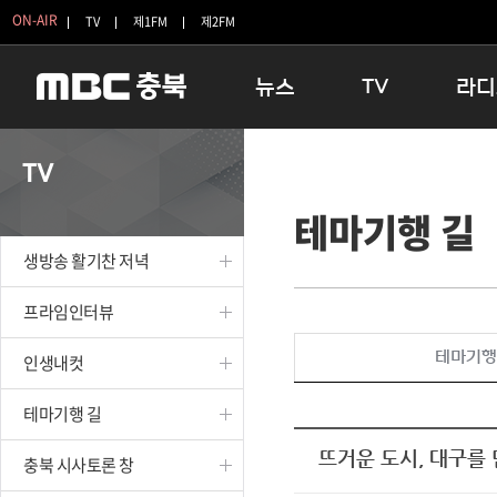
ON-AIR
TV
제1FM
제2FM
뉴스
TV
라디
충청북도
생방송 활기찬 저녁
11:05 
TV
충청북도 교육청
프라임인터뷰
12:00
테마기행 길
청주
인생내컷
16:00 
충주
테마기행 길
우리 고향
생방송 활기찬 저녁
괴산
충북 시사토론 창
우리 고향
단양
전국시대
라디오특
프라임인터뷰
보은
시청자 FLEX
테마기행
인생내컷
영동
특집프로그램
옥천
TV 속 정보
테마기행 길
음성
종영프로그램
제천
뜨거운 도시, 대구를
충북 시사토론 창
증평