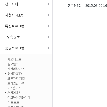
전국시대
진천
청주MBC
2015.09.02 1
|
시청자 FLEX
특집프로그램
TV 속 정보
종영프로그램
가요베스트
팀로컬C
계란이왔어요
허심탄회TV
오만가지 채널
프라임인터뷰
어스온어스
거기어때?
성교육은 처음이라
더 트로트
생방송 아침N