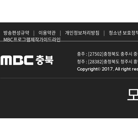
방송편성규약
|
이용약관
|
개인정보처리방침
|
청소년 보호정
MBC프로그램제작가이드라인
충주 : [27502]충청북도 충주시 중원대
청주 : [28382]충청북도 청주시 흥덕구
Copyright© 2017. All right re