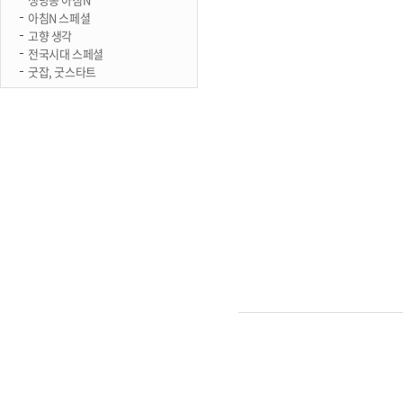
아침N 스페셜
고향 생각
전국시대 스페셜
굿잡, 굿스타트