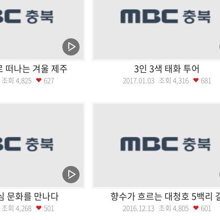
 떠나는 겨울 제주
3인 3색 태화 투어
10 조회
4,825
627
2017.01.03 조회
4,316
681
심 문화를 만나다
향수가 흐르는 대청호 5백리 
20 조회
4,268
501
2016.12.13 조회
4,805
601