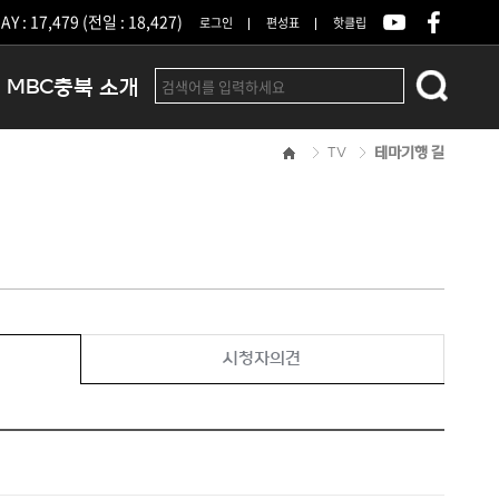
Y : 17,479 (전일 : 18,427)
로그인
편성표
핫클립
MBC충북 소개
TV
테마기행 길
인사말
연혁
조직 및 업무안내
방송권역
광고안내
아나운서
오시는길
시청자의견
결산공고