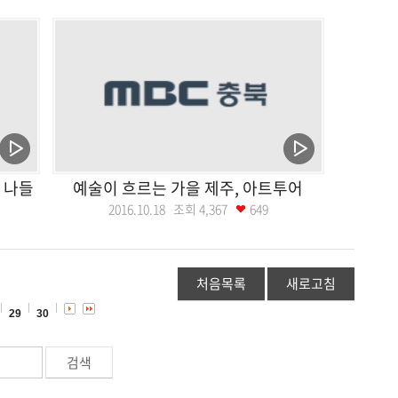
 나들
예술이 흐르는 가을 제주, 아트투어
2016.10.18 조회
4,367
649
처음목록
새로고침
29
30