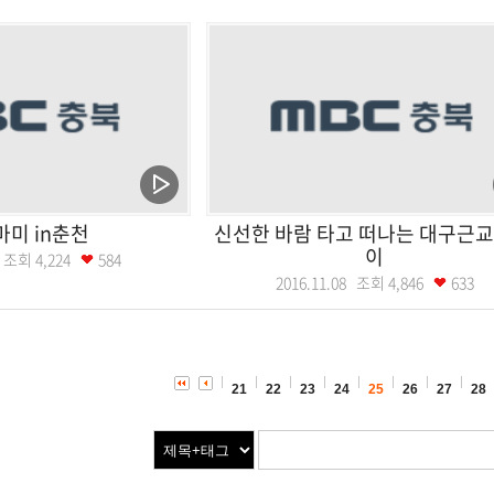
미 in춘천
신선한 바람 타고 떠나는 대구근교
이
15 조회
4,224
584
2016.11.08 조회
4,846
633
21
22
23
24
25
26
27
28