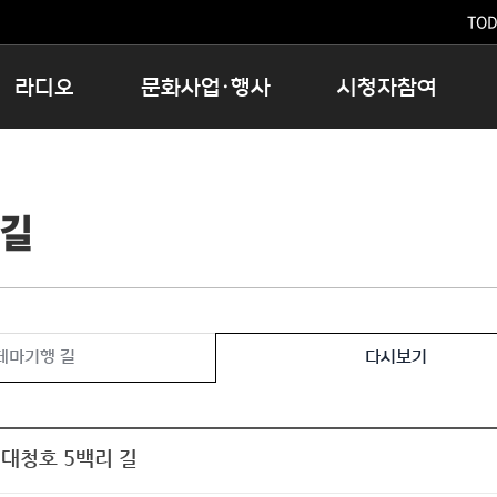
TODA
라디오
문화사업·행사
시청자참여
저녁
11:05 시사ON
문화행사
공지사항
12:00 정오의 희망곡
모아바유
시청자의견
 길
16:00 완벽한 하루
MBC 노래교실
시청자위원회
우리 고향, 부탁해!
해외문화탐방
고충처리인
창
우리 고향, 안녕하십니까?
닥터공감
클린센터
라디오특집 다시듣기
대관안내
시청자불만처리위원회
충청북도 음식문화페스타
테마기행 길
다시보기
청원생명쌀 대청호마라톤
로컬인사이트스쿨
로컬 콘텐츠 Hub
대청호 5백리 길
문화행사 아카이빙