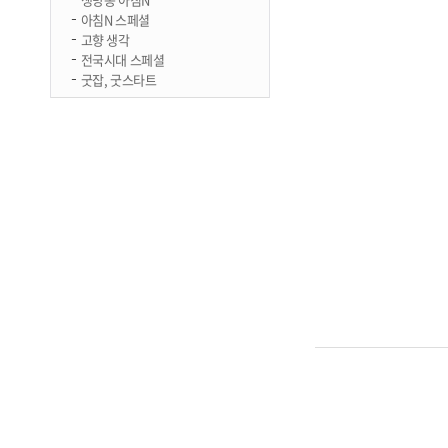
아침N 스페셜
고향 생각
전국시대 스페셜
굿잡, 굿스타트