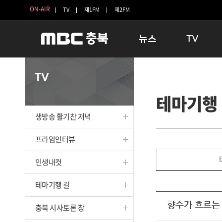
ON-AIR
TV
제1FM
제2FM
뉴스
TV
충청북도
생방송 활기찬 
TV
충청북도 교육청
프라임인터뷰
테마기행
청주
인생내컷
충주
테마기행 길
생방송 활기찬 저녁
괴산
충북 시사토론 
단양
전국시대
프라임인터뷰
보은
시청자 FLEX
인생내컷
영동
특집프로그램
옥천
TV 속 정보
테마기행 길
음성
종영프로그램
제천
향수가 흐르는 
충북 시사토론 창
증평