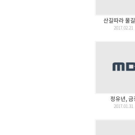
산길따라 물길
2017.02.
정유년, 금
2017.01.