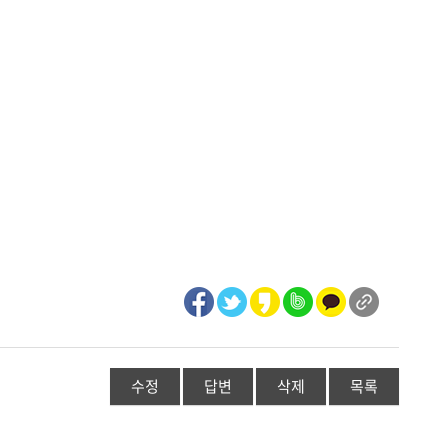
수정
답변
삭제
목록