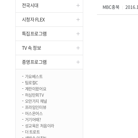
전국시대
진천
MBC충북
2016.1
|
시청자 FLEX
특집프로그램
TV 속 정보
종영프로그램
가요베스트
팀로컬C
계란이왔어요
허심탄회TV
오만가지 채널
프라임인터뷰
어스온어스
거기어때?
성교육은 처음이라
더 트로트
생방송 아침N