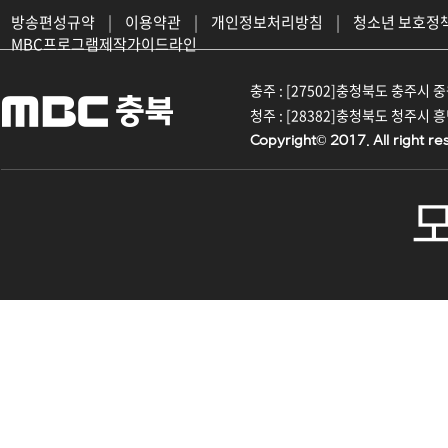
방송편성규약
|
이용약관
|
개인정보처리방침
|
청소년 보호정
MBC프로그램제작가이드라인
충주 : [27502]충청북도 충주시 중원대
청주 : [28382]충청북도 청주시 흥덕구
Copyright© 2017. All right re