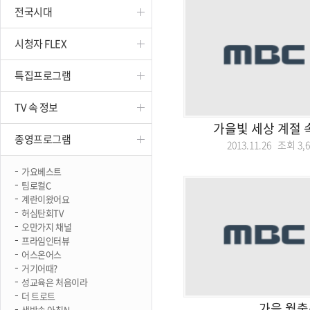
전국시대
진천
시청자 FLEX
특집프로그램
TV 속 정보
가을빛 세상 계절 
종영프로그램
2013.11.26 조회
3,
가요베스트
팀로컬C
계란이왔어요
허심탄회TV
오만가지 채널
프라임인터뷰
어스온어스
거기어때?
성교육은 처음이라
더 트로트
가을 월출
생방송 아침N