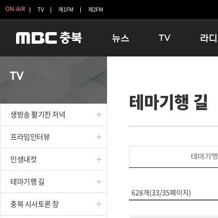
ON-AIR
TV
제1FM
제2FM
뉴스
TV
라디
충청북도
생방송 활기찬 저녁
11:05 
TV
충청북도 교육청
프라임인터뷰
12:00
테마기행 길
청주
인생내컷
16:00 
충주
테마기행 길
우리 고향
생방송 활기찬 저녁
괴산
충북 시사토론 창
우리 고향
단양
전국시대
라디오특
프라임인터뷰
보은
시청자 FLEX
테마기행
인생내컷
영동
특집프로그램
옥천
TV 속 정보
테마기행 길
음성
종영프로그램
628개(33/35페이지)
제천
충북 시사토론 창
증평