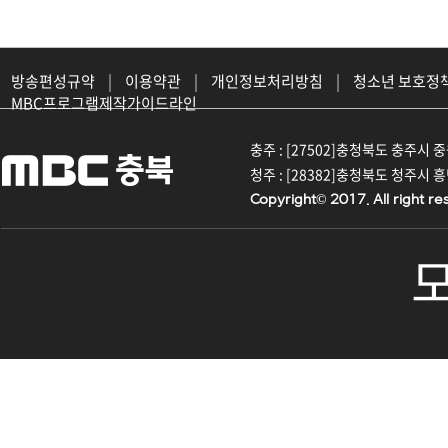
방송편성규약
|
이용약관
|
개인정보처리방침
|
청소년 보호정
MBC프로그램제작가이드라인
충주 : [27502]충청북도 충주시 중원대
청주 : [28382]충청북도 청주시 흥덕구
Copyright© 2017. All right re