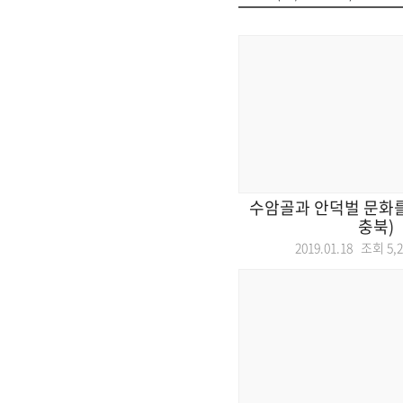
수암골과 안덕벌 문화를
충북)
2019.01.18 조회
5,