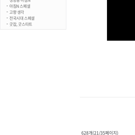
아침N 스페셜
고향 생각
전국시대 스페셜
굿잡, 굿스타트
628개(21/35페이지)