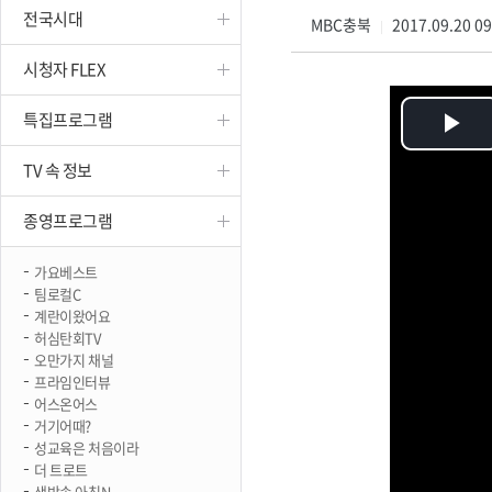
전국시대
진천
MBC충북
2017.09.20 0
|
시청자 FLEX
특집프로그램
Pl
TV 속 정보
Vi
종영프로그램
가요베스트
팀로컬C
계란이왔어요
허심탄회TV
오만가지 채널
프라임인터뷰
어스온어스
거기어때?
성교육은 처음이라
더 트로트
생방송 아침N