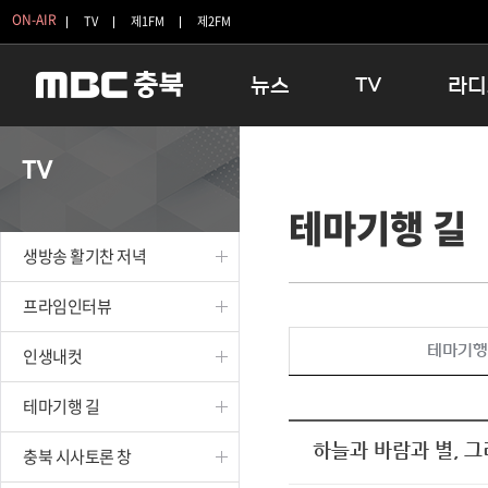
ON-AIR
TV
제1FM
제2FM
뉴스
TV
라디
충청북도
생방송 활기찬 저녁
11:05 
TV
충청북도 교육청
프라임인터뷰
12:00
테마기행 길
청주
인생내컷
16:00 
충주
테마기행 길
우리 고향
생방송 활기찬 저녁
괴산
충북 시사토론 창
우리 고향
단양
전국시대
라디오특
프라임인터뷰
보은
시청자 FLEX
테마기행
인생내컷
영동
특집프로그램
옥천
TV 속 정보
테마기행 길
음성
종영프로그램
제천
하늘과 바람과 별, 
충북 시사토론 창
증평