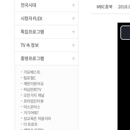
전국시대
진천
MBC충북
2018.0
|
시청자 FLEX
특집프로그램
TV 속 정보
종영프로그램
가요베스트
팀로컬C
계란이왔어요
허심탄회TV
오만가지 채널
프라임인터뷰
어스온어스
거기어때?
성교육은 처음이라
더 트로트
생방송 아침N