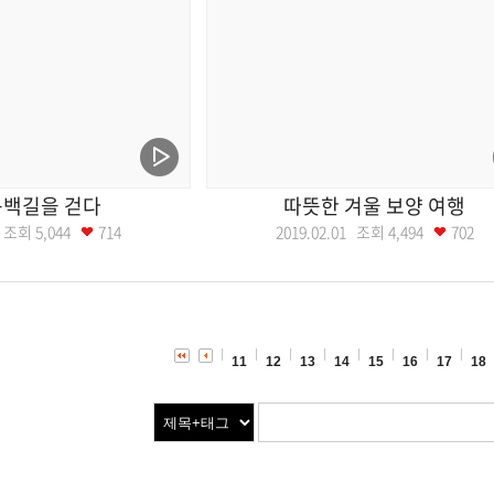
동백길을 걷다
따뜻한 겨울 보양 여행
08 조회
5,044
714
2019.02.01 조회
4,494
702
11
12
13
14
15
16
17
18