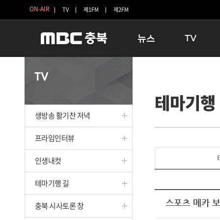
ON-AIR
TV
제1FM
제2FM
뉴스
TV
충청북도
생방송 활기찬 
TV
충청북도 교육청
프라임인터뷰
테마기행
청주
인생내컷
충주
테마기행 길
생방송 활기찬 저녁
괴산
충북 시사토론 
단양
전국시대
프라임인터뷰
보은
시청자 FLEX
인생내컷
영동
특집프로그램
옥천
TV 속 정보
테마기행 길
음성
종영프로그램
제천
스포츠 메카 보
충북 시사토론 창
증평