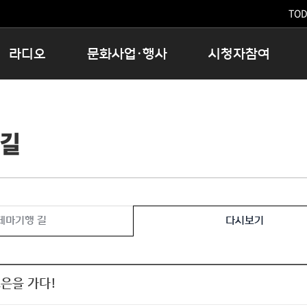
TODA
라디오
문화사업·행사
시청자참여
저녁
11:05 시사ON
문화행사
공지사항
12:00 정오의 희망곡
모아바유
시청자의견
 길
16:00 완벽한 하루
MBC 노래교실
시청자위원회
우리 고향, 부탁해!
해외문화탐방
고충처리인
창
우리 고향, 안녕하십니까?
닥터공감
클린센터
라디오특집 다시듣기
대관안내
시청자불만처리위원회
충청북도 음식문화페스타
테마기행 길
다시보기
청원생명쌀 대청호마라톤
로컬인사이트스쿨
로컬 콘텐츠 Hub
은을 가다!
문화행사 아카이빙