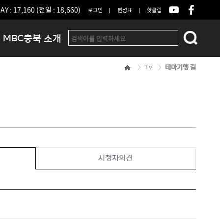
Y : 17,160 (전일 : 18,660)
로그인
편성표
핫클립
MBC충북 소개
TV
테마기행 길
인사말
연혁
조직 및 업무안내
방송권역
광고안내
아나운서
오시는길
시청자의견
결산공고