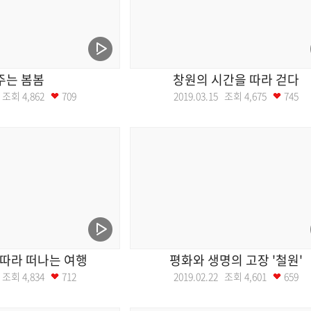
주는 봄봄
창원의 시간을 따라 걷다
22 조회
4,862
709
2019.03.15 조회
4,675
745
따라 떠나는 여행
평화와 생명의 고장 '철원'
01 조회
4,834
712
2019.02.22 조회
4,601
659