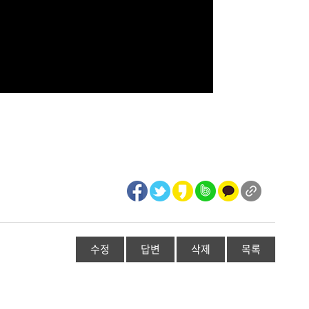
수정
답변
삭제
목록