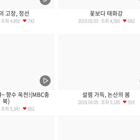
 고장, 정선
꽃보다 태화강
10 조회
4,850
742
2019.05.03 조회
4,560
682
 향수 옥천!(MBC충
설렘 가득, 논산의 봄
북)
2019.04.05 조회
5,185
593
12 조회
5,341
652