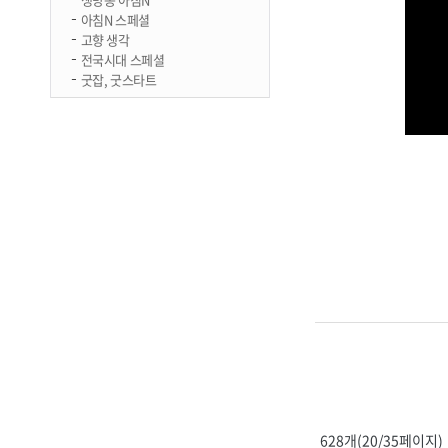
아침N 스페셜
고향 생각
전국시대 스페셜
굿잡, 굿스타트
628개(20/35페이지)