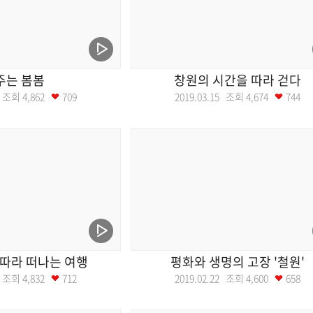
주는 봄봄
창원의 시간을 따라 걷다
22 조회
4,862
709
2019.03.15 조회
4,674
744
따라 떠나는 여행
평화와 생명의 고장 '철원'
01 조회
4,832
712
2019.02.22 조회
4,600
658