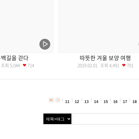
동백길을 걷다
따뜻한 겨울 보양 여행
08 조회
5,044
714
2019.02.01 조회
4,491
701
11
12
13
14
15
16
17
18