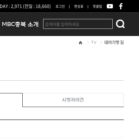
DAY : 2,971 (전일 : 18,660)
로그인
편성표
핫클립
MBC충북 소개
TV
테마기행 길
인사말
연혁
조직 및 업무안내
방송권역
광고안내
아나운서
오시는길
시청자의견
결산공고