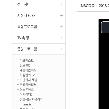
전국시대
진천
MBC충북
2018.0
|
시청자 FLEX
특집프로그램
TV 속 정보
종영프로그램
가요베스트
팀로컬C
계란이왔어요
허심탄회TV
오만가지 채널
프라임인터뷰
어스온어스
거기어때?
성교육은 처음이라
더 트로트
생방송 아침N