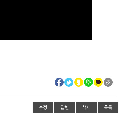
수정
답변
삭제
목록