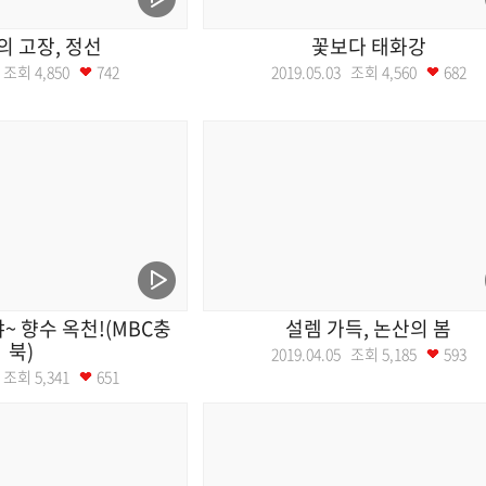
 고장, 정선
꽃보다 태화강
10 조회
4,850
742
2019.05.03 조회
4,560
682
 향수 옥천!(MBC충
설렘 가득, 논산의 봄
북)
2019.04.05 조회
5,185
593
12 조회
5,341
651