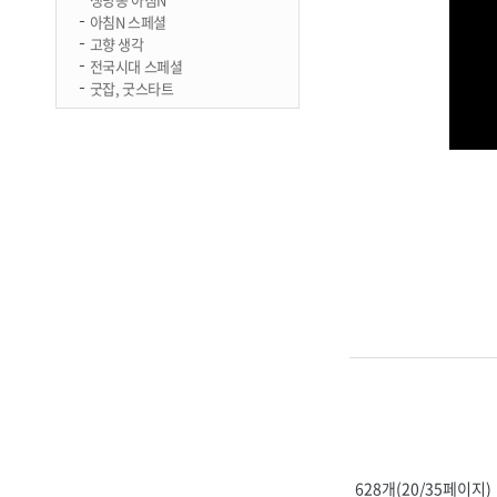
아침N 스페셜
고향 생각
전국시대 스페셜
굿잡, 굿스타트
628개(20/35페이지)