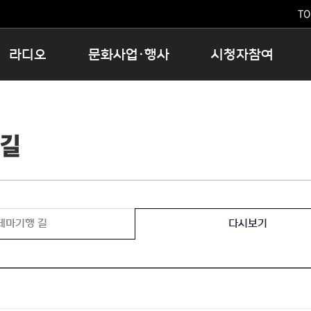
TO
라디오
문화사업·행사
시청자참여
저녁
11:05 시사ON
문화행사
공지사항
12:00 정오의 희망곡
모아바유
시청자의견
 길
16:00 완벽한 하루
MBC 노래교실
시청자위원회
우리 고향, 부탁해!
해외문화탐방
고충처리인
창
우리 고향, 안녕하십니까?
닥터공감
클린센터
라디오특집 다시듣기
대관안내
시청자불만처리위원회
충청북도 음식문화페스타
테마기행 길
다시보기
청원생명쌀 대청호마라톤
로컬인사이트스쿨
로컬 콘텐츠 Hub
문화행사 아카이빙