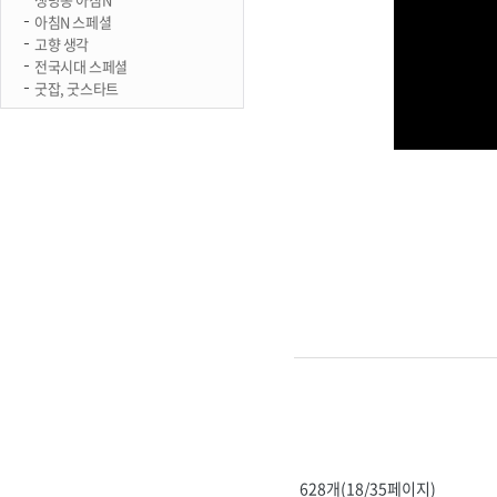
아침N 스페셜
고향 생각
전국시대 스페셜
굿잡, 굿스타트
628개(18/35페이지)