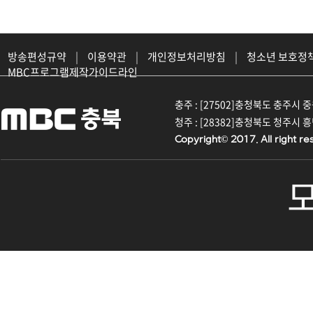
방송편성규약
|
이용약관
|
개인정보처리방침
|
청소년 보호정
MBC프로그램제작가이드라인
충주 : [27502]충청북도 충주시 중원대
청주 : [28382]충청북도 청주시 흥덕구
Copyright© 2017. All right re