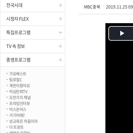
전국시대
진천
MBC충북
2019.11.25 0
|
시청자 FLEX
특집프로그램
Pl
TV 속 정보
Vi
종영프로그램
가요베스트
팀로컬C
계란이왔어요
허심탄회TV
오만가지 채널
프라임인터뷰
어스온어스
거기어때?
성교육은 처음이라
더 트로트
생방송 아침N