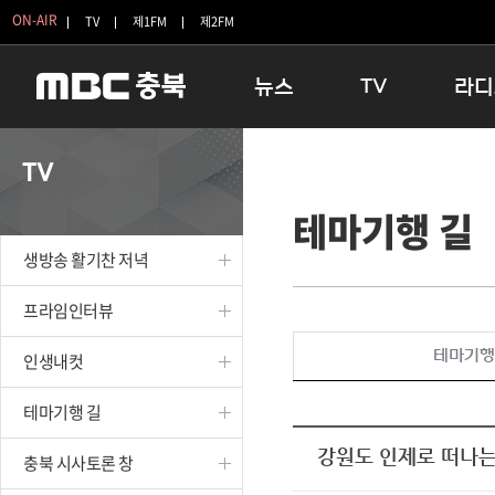
ON-AIR
TV
제1FM
제2FM
뉴스
TV
라디
충청북도
생방송 활기찬 저녁
11:05 
TV
충청북도 교육청
프라임인터뷰
12:00
테마기행 길
청주
인생내컷
16:00 
충주
테마기행 길
우리 고향
생방송 활기찬 저녁
괴산
충북 시사토론 창
우리 고향
단양
전국시대
라디오특
프라임인터뷰
보은
시청자 FLEX
테마기행
인생내컷
영동
특집프로그램
옥천
TV 속 정보
테마기행 길
음성
종영프로그램
제천
강원도 인제로 떠나
충북 시사토론 창
증평