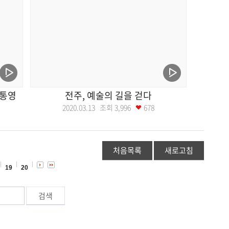
남통영
전주, 예술의 길을 걷다
2020.03.13 조회
3,996
678
처음목록
새로고침
19
20