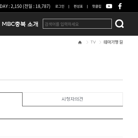
DAY : 2,150 (전일 : 18,787)
로그인
편성표
핫클립
MBC충북 소개
TV
테마기행 길
인사말
연혁
조직 및 업무안내
방송권역
광고안내
아나운서
오시는길
시청자의견
결산공고