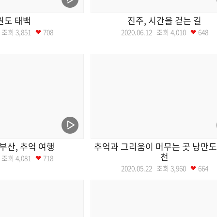
원도 태백
진주, 시간을 걷는 길
19 조회
3,851
708
2020.06.12 조회
4,010
648
부산, 추억 여행
추억과 그리움이 머무는 곳 낭만도
천
29 조회
4,081
718
2020.05.22 조회
3,960
664