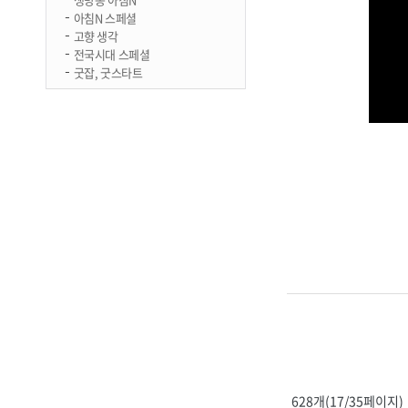
아침N 스페셜
고향 생각
전국시대 스페셜
굿잡, 굿스타트
628개(17/35페이지)