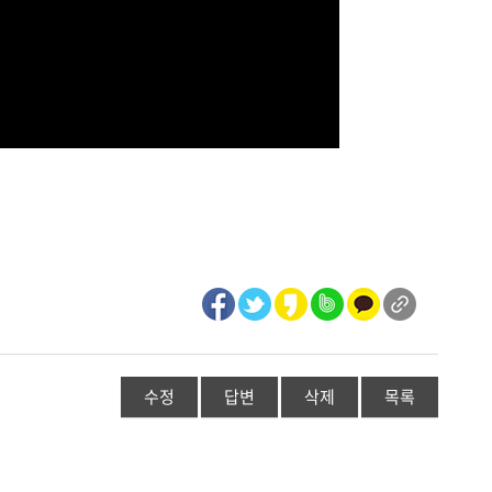
수정
답변
삭제
목록