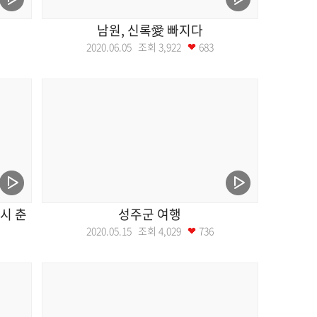
남원, 신록愛 빠지다
2020.06.05 조회
3,922
683
시 춘
성주군 여행
2020.05.15 조회
4,029
736