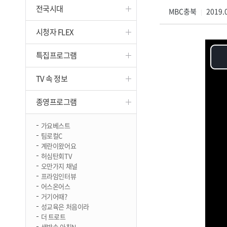
전국시대
진천
MBC충북
2019.0
|
시청자 FLEX
특집프로그램
TV 속 정보
종영프로그램
가요베스트
팀로컬C
계란이왔어요
허심탄회TV
오만가지 채널
프라임인터뷰
어스온어스
거기어때?
성교육은 처음이라
더 트로트
생방송 아침N