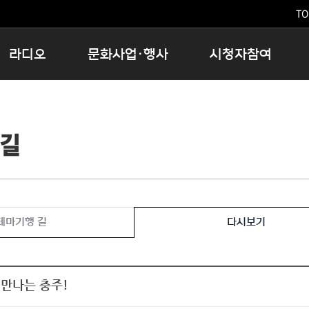
TO
라디오
문화사업·행사
시청자참여
저녁
11:05 시사ON
문화행사
공지사항
12:00 정오의 희망곡
모아바유
시청자의견
 길
16:00 완벽한 하루
MBC 노래교실
시청자위원회
우리 고향, 부탁해!
해외문화탐방
고충처리인
창
우리 고향, 안녕하십니까?
닥터공감
클린센터
라디오특집 다시듣기
대관안내
시청자불만처리위원회
충청북도 음식문화페스타
테마기행 길
다시보기
청원생명쌀 대청호마라톤
로컬인사이트스쿨
로컬 콘텐츠 Hub
 만나는 충주!
문화행사 아카이빙