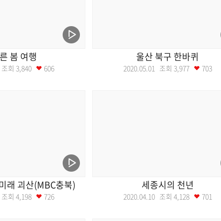
른 봄 여행
울산 북구 한바퀴
08 조회
3,840
606
2020.05.01 조회
3,977
703
미래 괴산(MBC충북)
세종시의 천년
17 조회
4,198
726
2020.04.10 조회
4,128
701