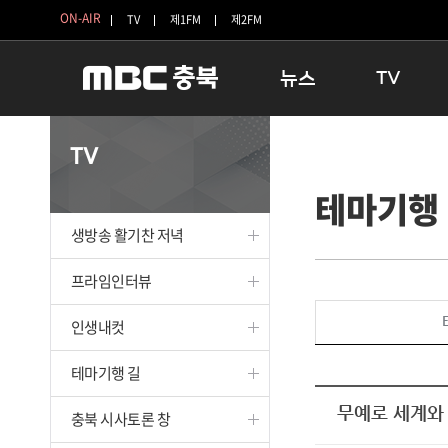
ON-AIR
TV
제1FM
제2FM
뉴스
TV
충청북도
생방송 활기찬 
TV
충청북도 교육청
프라임인터뷰
테마기행
청주
인생내컷
충주
테마기행 길
생방송 활기찬 저녁
괴산
충북 시사토론 
단양
전국시대
프라임인터뷰
보은
시청자 FLEX
인생내컷
영동
특집프로그램
옥천
TV 속 정보
테마기행 길
음성
종영프로그램
제천
무예로 세계와
충북 시사토론 창
증평