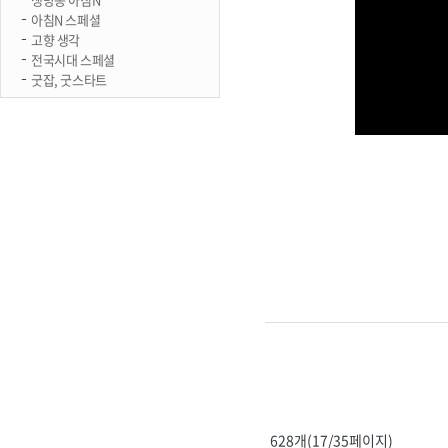
아침N 스페셜
고향 생각
전국시대 스페셜
굿잡, 굿스타트
628개(17/35페이지)