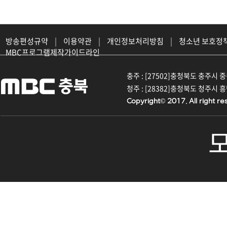
방송편성규약
|
이용약관
|
개인정보처리방침
|
청소년 보호정
MBC프로그램제작가이드라인
충주 : [27502]충청북도 충주시 중원대
청주 : [28382]충청북도 청주시 흥덕구
Copyright© 2017. All right re