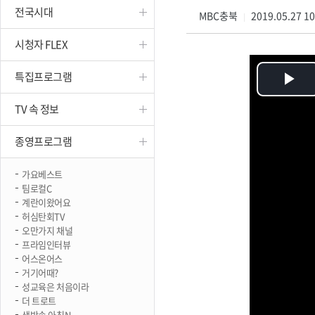
전국시대
진천
MBC충북
2019.05.27 1
|
시청자 FLEX
특집프로그램
Pl
TV 속 정보
Vi
종영프로그램
가요베스트
팀로컬C
계란이왔어요
허심탄회TV
오만가지 채널
프라임인터뷰
어스온어스
거기어때?
성교육은 처음이라
더 트로트
생방송 아침N