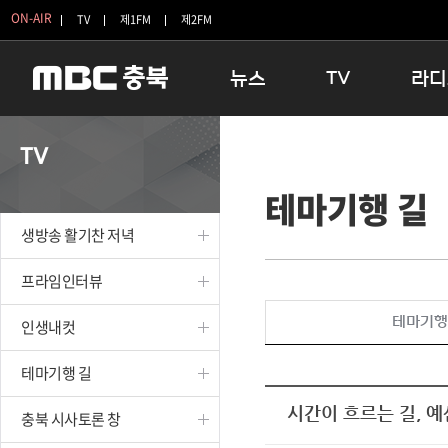
ON-AIR
TV
제1FM
제2FM
뉴스
TV
라디
충청북도
생방송 활기찬 저녁
11:05 
TV
충청북도 교육청
프라임인터뷰
12:00
테마기행 길
청주
인생내컷
16:00 
충주
테마기행 길
우리 고향
생방송 활기찬 저녁
괴산
충북 시사토론 창
우리 고향
단양
전국시대
라디오특
프라임인터뷰
보은
시청자 FLEX
테마기행
인생내컷
영동
특집프로그램
옥천
TV 속 정보
테마기행 길
음성
종영프로그램
제천
시간이 흐르는 길, 
충북 시사토론 창
증평