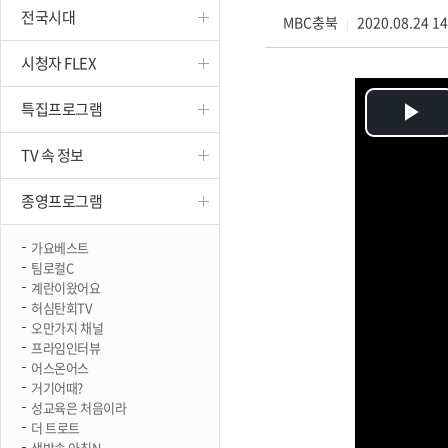
전국시대
진천
MBC충북
2020.08.24 1
|
시청자 FLEX
특집프로그램
Pl
TV 속 정보
Vi
종영프로그램
가요베스트
팀로컬C
계란이왔어요
허심탄회TV
오만가지 채널
프라임인터뷰
어스온어스
거기어때?
성교육은 처음이라
더 트로트
생방송 아침N