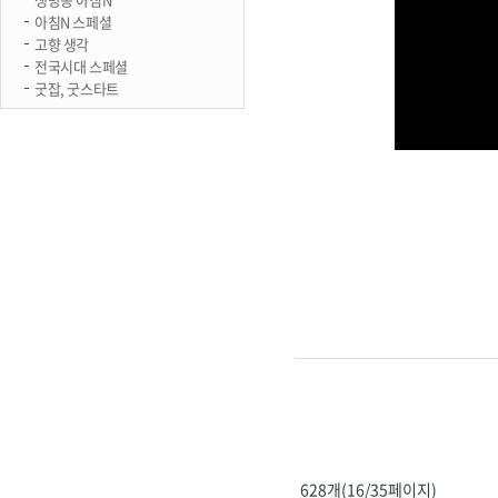
아침N 스페셜
고향 생각
전국시대 스페셜
굿잡, 굿스타트
628개(16/35페이지)