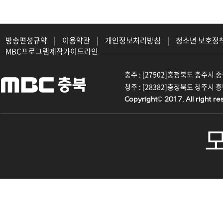
방송편성규약
|
이용약관
|
개인정보처리방침
|
청소년 보호정
MBC프로그램제작가이드라인
충주 : [27502]충청북도 충주시 중원대
청주 : [28382]충청북도 청주시 흥덕구
Copyright© 2017. All right re