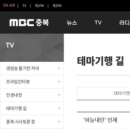
ON-AIR
TV
제1FM
제2FM
뉴스
TV
라디
충청북도
생방송 활기찬 저녁
11:05 
TV
충청북도 교육청
프라임인터뷰
12:00
테마기행 길
청주
인생내컷
16:00 
충주
테마기행 길
우리 고향
생방송 활기찬 저녁
괴산
충북 시사토론 창
우리 고향
단양
전국시대
라디오특
프라임인터뷰
보은
시청자 FLEX
테마기행
인생내컷
영동
특집프로그램
옥천
TV 속 정보
테마기행 길
음성
종영프로그램
제천
'하늘내린' 인제
충북 시사토론 창
증평