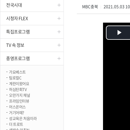
전국시대
진천
MBC충북
2021.05.03 1
|
시청자 FLEX
특집프로그램
Pl
TV 속 정보
Vi
종영프로그램
가요베스트
팀로컬C
계란이왔어요
허심탄회TV
오만가지 채널
프라임인터뷰
어스온어스
거기어때?
성교육은 처음이라
더 트로트
생방송 아침N