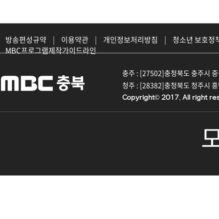
방송편성규약
|
이용약관
|
개인정보처리방침
|
청소년 보호정
MBC프로그램제작가이드라인
충주 : [27502]충청북도 충주시 중원대
청주 : [28382]충청북도 청주시 흥덕구
Copyright© 2017. All right re