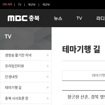
ON-AIR
TV
제1FM
제2FM
뉴스
TV
라디
충청북도
생방송 활기찬 저녁
11:05 
TV
충청북도 교육청
프라임인터뷰
12:00
테마기행 길
청주
인생내컷
16:00 
충주
테마기행 길
우리 고향
생방송 활기찬 저녁
괴산
충북 시사토론 창
우리 고향
단양
전국시대
라디오특
프라임인터뷰
보은
시청자 FLEX
테마기행
인생내컷
영동
특집프로그램
옥천
TV 속 정보
테마기행 길
음성
종영프로그램
제천
향긋한 산촌, 경북 영
충북 시사토론 창
증평