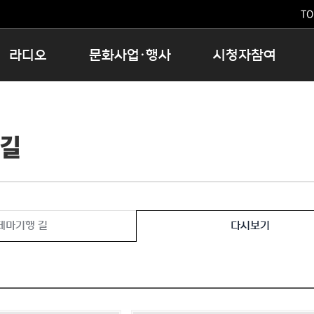
TO
라디오
문화사업·행사
시청자참여
저녁
11:05 시사ON
문화행사
공지사항
12:00 정오의 희망곡
모아바유
시청자의견
 길
16:00 완벽한 하루
MBC 노래교실
시청자위원회
우리 고향, 부탁해!
해외문화탐방
고충처리인
창
우리 고향, 안녕하십니까?
닥터공감
클린센터
라디오특집 다시듣기
대관안내
시청자불만처리위원회
충청북도 음식문화페스타
테마기행 길
다시보기
청원생명쌀 대청호마라톤
로컬인사이트스쿨
로컬 콘텐츠 Hub
문화행사 아카이빙