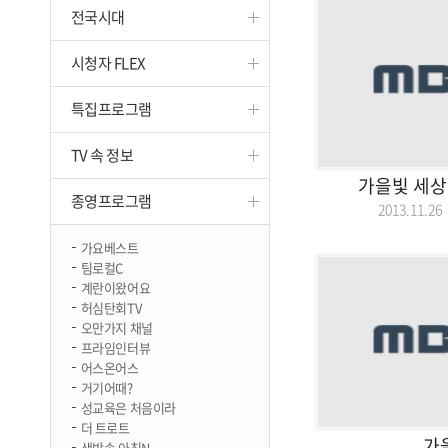
전국시대
진천
시청자 FLEX
특집프로그램
TV 속 정보
가을빛 세상
종영프로그램
2013.11.
가요베스트
팀로컬C
계란이왔어요
허심탄회TV
오만가지 채널
프라임인터뷰
어스온어스
거기어때?
성교육은 처음이라
더 트로트
가
생방송 아침N