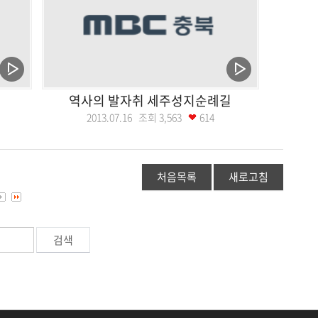
역사의 발자취 세주성지순례길
2013.07.16 조회
3,563
614
처음목록
새로고침