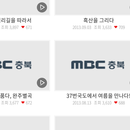
백리길을 따라서
흑산을 그리다
11 조회
3,897
671
2013.09.03 조회
3,633
709
품다, 완주별곡
37번국도에서 여름을 만나다
20 조회
3,677
672
2013.08.13 조회
3,610
688