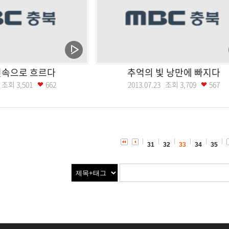
연속으로 흐르다
추억의 빛 낭만에 빠지다
30 조회
3,501
662
2013.07.23 조회
3,709
567
31
32
33
34
35