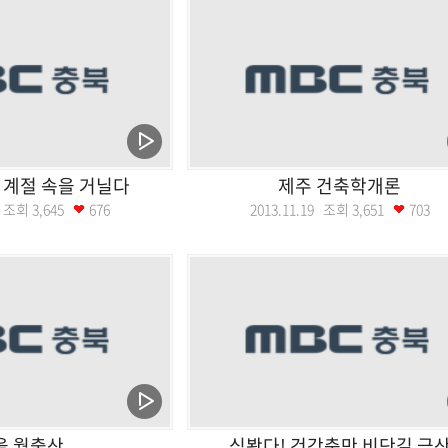
 계절 속을 거닐다
제주 건축학개론
26 조회
3,645
676
2013.11.19 조회
3,651
703
을 월출산
심봤다! 건강충만 비단길 금