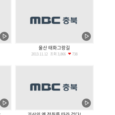
울산 태화그랑길
2013.11.12 조회
3,866
738
산
괴산의 옛 정취를 따라 걷다!