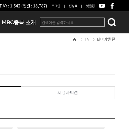
DAY : 1,542 (전일 : 18,787)
로그인
편성표
핫클립
MBC충북 소개
TV
테마기행 길
인사말
연혁
조직 및 업무안내
방송권역
광고안내
아나운서
오시는길
시청자의견
결산공고