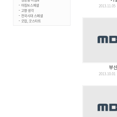
아침N 스페셜
2013.11.
고향 생각
전국시대 스페셜
굿잡, 굿스타트
부
2013.10.