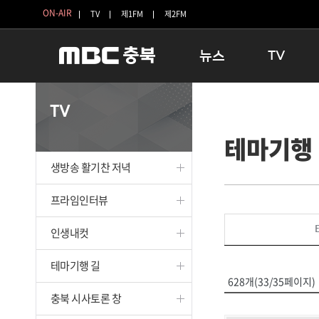
ON-AIR
TV
제1FM
제2FM
뉴스
TV
충청북도
생방송 활기찬 
TV
충청북도 교육청
프라임인터뷰
테마기행
청주
인생내컷
충주
테마기행 길
생방송 활기찬 저녁
괴산
충북 시사토론 
단양
전국시대
프라임인터뷰
보은
시청자 FLEX
인생내컷
영동
특집프로그램
옥천
TV 속 정보
테마기행 길
음성
종영프로그램
628개(33/35페이지)
제천
충북 시사토론 창
증평