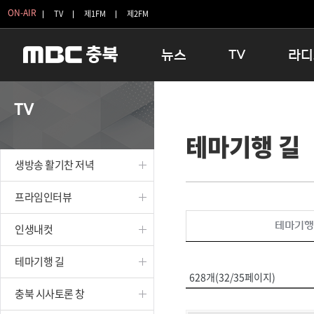
ON-AIR
TV
제1FM
제2FM
뉴스
TV
라디
충청북도
생방송 활기찬 저녁
11:05 
TV
충청북도 교육청
프라임인터뷰
12:00
테마기행 길
청주
인생내컷
16:00 
충주
테마기행 길
우리 고향
생방송 활기찬 저녁
괴산
충북 시사토론 창
우리 고향
단양
전국시대
라디오특
프라임인터뷰
보은
시청자 FLEX
테마기행
인생내컷
영동
특집프로그램
옥천
TV 속 정보
테마기행 길
음성
종영프로그램
628개(32/35페이지)
제천
충북 시사토론 창
증평