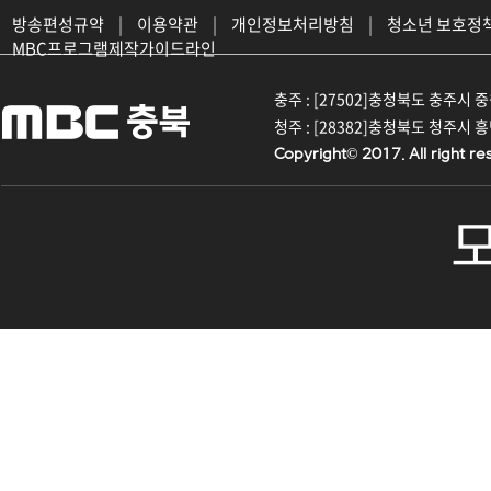
방송편성규약
|
이용약관
|
개인정보처리방침
|
청소년 보호정
MBC프로그램제작가이드라인
충주 : [27502]충청북도 충주시 중원대
청주 : [28382]충청북도 청주시 흥덕구
Copyright© 2017. All right re