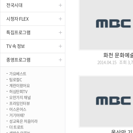
전국시대
진천
시청자 FLEX
특집프로그램
TV 속 정보
화천 문화예
종영프로그램
2014.04.15 조회
3,
가요베스트
팀로컬C
계란이왔어요
허심탄회TV
오만가지 채널
프라임인터뷰
어스온어스
거기어때?
성교육은 처음이라
더 트로트
울산만 기
생방송 아침N