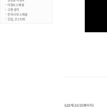
아침N 스페셜
고향 생각
전국시대 스페셜
굿잡, 굿스타트
628개(10/35페이지)