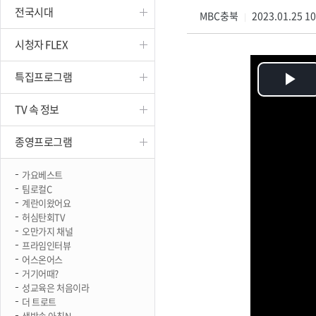
전국시대
진천
MBC충북
2023.01.25 1
|
시청자 FLEX
특집프로그램
Pl
TV 속 정보
Vi
종영프로그램
가요베스트
팀로컬C
계란이왔어요
허심탄회TV
오만가지 채널
프라임인터뷰
어스온어스
거기어때?
성교육은 처음이라
더 트로트
생방송 아침N