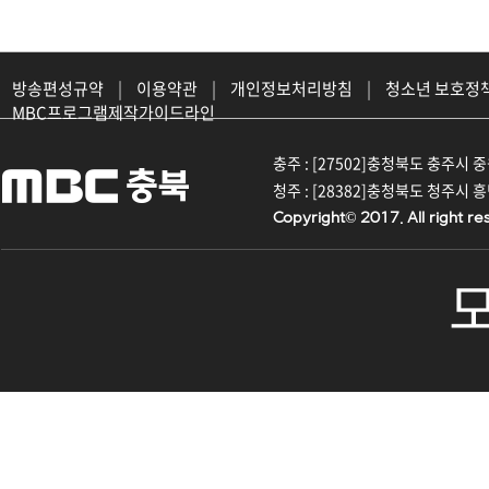
방송편성규약
|
이용약관
|
개인정보처리방침
|
청소년 보호정
MBC프로그램제작가이드라인
충주 : [27502]충청북도 충주시 중원대
청주 : [28382]충청북도 청주시 흥덕구
Copyright© 2017. All right re