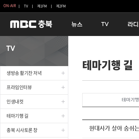
ON-AIR
TV
제1FM
제2FM
뉴스
TV
라디
충청북도
생방송 활기찬 저녁
11:05 
TV
충청북도 교육청
프라임인터뷰
12:00
테마기행 길
청주
인생내컷
16:00 
충주
테마기행 길
우리 고향
생방송 활기찬 저녁
괴산
충북 시사토론 창
우리 고향
단양
전국시대
라디오특
프라임인터뷰
보은
시청자 FLEX
테마기행
인생내컷
영동
특집프로그램
옥천
TV 속 정보
테마기행 길
음성
종영프로그램
제천
현대사가 살아 숨쉬는
충북 시사토론 창
증평