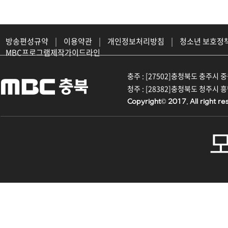
방송편성규약
|
이용약관
|
개인정보처리방침
|
청소년 보호정
MBC프로그램제작가이드라인
충주 : [27502]충청북도 충주시 중원대
청주 : [28382]충청북도 청주시 흥덕구
Copyright© 2017. All right re