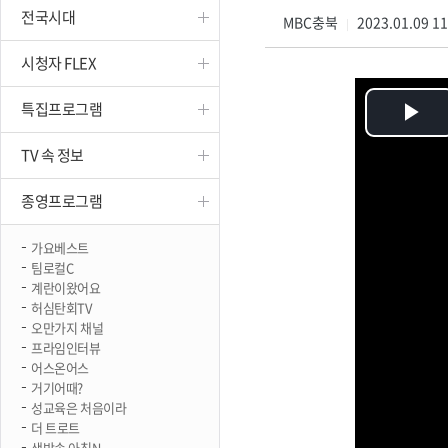
전국시대
진천
MBC충북
2023.01.09 1
|
시청자 FLEX
특집프로그램
Pl
TV 속 정보
Vi
종영프로그램
가요베스트
팀로컬C
계란이왔어요
허심탄회TV
오만가지 채널
프라임인터뷰
어스온어스
거기어때?
성교육은 처음이라
더 트로트
생방송 아침N