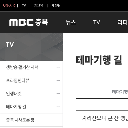
ON-AIR
TV
제1FM
제2FM
뉴스
TV
라디
충청북도
생방송 활기찬 저녁
11:05 
TV
충청북도 교육청
프라임인터뷰
12:00
테마기행 길
청주
인생내컷
16:00 
충주
테마기행 길
우리 고향
생방송 활기찬 저녁
괴산
충북 시사토론 창
우리 고향
단양
전국시대
라디오특
프라임인터뷰
보은
시청자 FLEX
테마기행
인생내컷
영동
특집프로그램
옥천
TV 속 정보
테마기행 길
음성
종영프로그램
제천
지리산보다 큰 산 영
충북 시사토론 창
증평