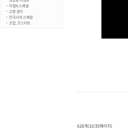
아침N 스페셜
고향 생각
전국시대 스페셜
굿잡, 굿스타트
628개(10/35페이지)