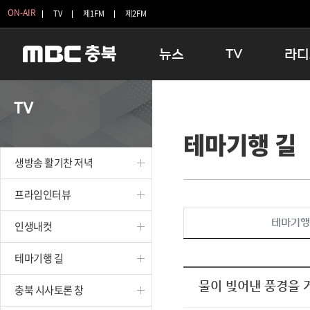
ON-AIR
TV
제1FM
제2FM
뉴스
TV
라디
충청북도
생방송 활기찬 저녁
11:05 
TV
충청북도 교육청
프라임인터뷰
12:00
테마기행 길
청주
인생내컷
16:00 
충주
테마기행 길
우리 고향
생방송 활기찬 저녁
괴산
충북 시사토론 창
우리 고향
단양
전국시대
라디오특
프라임인터뷰
보은
시청자 FLEX
테마기행
인생내컷
영동
특집프로그램
옥천
TV 속 정보
테마기행 길
음성
종영프로그램
제천
물이 빚어낸 풍경을 
충북 시사토론 창
증평