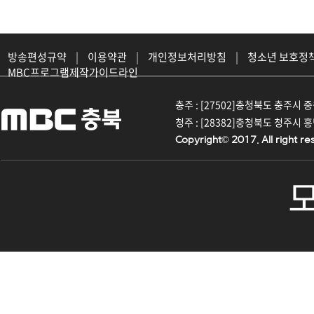
방송편성규약
|
이용약관
|
개인정보처리방침
|
청소년 보호정
MBC프로그램제작가이드라인
충주 : [27502]충청북도 충주시 중원대
청주 : [28382]충청북도 청주시 흥덕구
Copyright© 2017. All right re