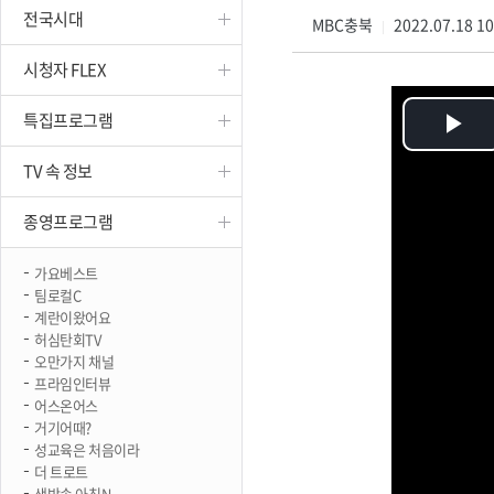
전국시대
진천
MBC충북
2022.07.18 1
|
시청자 FLEX
특집프로그램
Pl
TV 속 정보
Vi
종영프로그램
가요베스트
팀로컬C
계란이왔어요
허심탄회TV
오만가지 채널
프라임인터뷰
어스온어스
거기어때?
성교육은 처음이라
더 트로트
생방송 아침N