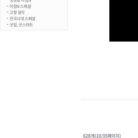
아침N 스페셜
고향 생각
전국시대 스페셜
굿잡, 굿스타트
628개(10/35페이지)