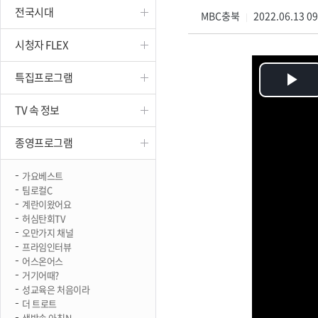
전국시대
진천
MBC충북
2022.06.13 0
|
시청자 FLEX
특집프로그램
Pl
TV 속 정보
Vi
종영프로그램
가요베스트
팀로컬C
계란이왔어요
허심탄회TV
오만가지 채널
프라임인터뷰
어스온어스
거기어때?
성교육은 처음이라
더 트로트
생방송 아침N