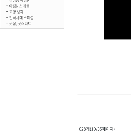
아침N 스페셜
고향 생각
전국시대 스페셜
굿잡, 굿스타트
628개(10/35페이지)