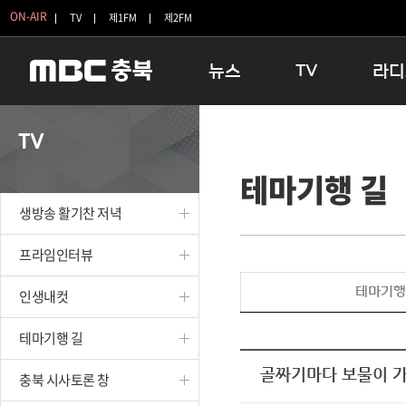
ON-AIR
TV
제1FM
제2FM
뉴스
TV
라디
충청북도
생방송 활기찬 저녁
11:05 
TV
충청북도 교육청
프라임인터뷰
12:00
테마기행 길
청주
인생내컷
16:00 
충주
테마기행 길
우리 고향
생방송 활기찬 저녁
괴산
충북 시사토론 창
우리 고향
단양
전국시대
라디오특
프라임인터뷰
보은
시청자 FLEX
테마기행
인생내컷
영동
특집프로그램
옥천
TV 속 정보
테마기행 길
음성
종영프로그램
제천
골짜기마다 보물이 
충북 시사토론 창
증평