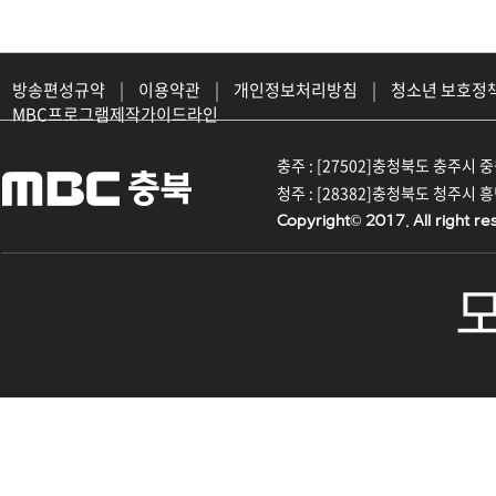
방송편성규약
|
이용약관
|
개인정보처리방침
|
청소년 보호정
MBC프로그램제작가이드라인
충주 : [27502]충청북도 충주시 중원대
청주 : [28382]충청북도 청주시 흥덕구
Copyright© 2017. All right re