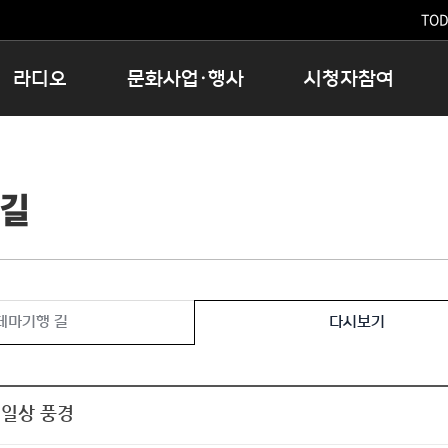
TODA
라디오
문화사업·행사
시청자참여
저녁
11:05 시사ON
문화행사
공지사항
12:00 정오의 희망곡
모아바유
시청자의견
 길
16:00 완벽한 하루
MBC 노래교실
시청자위원회
우리 고향, 부탁해!
해외문화탐방
고충처리인
창
우리 고향, 안녕하십니까?
닥터공감
클린센터
라디오특집 다시듣기
대관안내
시청자불만처리위원회
충청북도 음식문화페스타
테마기행 길
다시보기
청원생명쌀 대청호마라톤
로컬인사이트스쿨
로컬 콘텐츠 Hub
 일상 풍경
문화행사 아카이빙