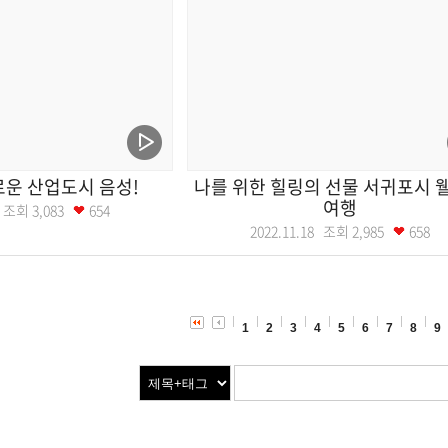
운 산업도시 음성!
나를 위한 힐링의 선물 서귀포시 
여행
16 조회
3,083
654
2022.11.18 조회
2,985
658
1
2
3
4
5
6
7
8
9