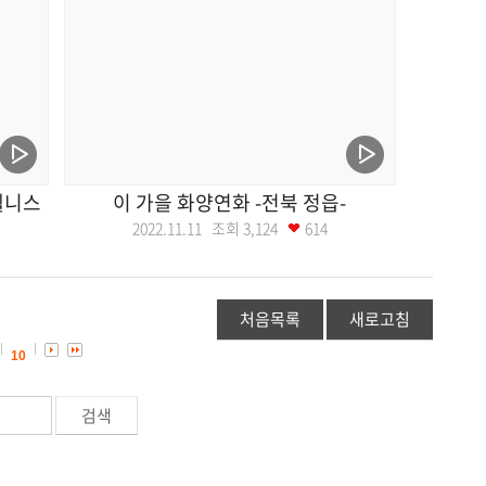
웰니스
이 가을 화양연화 -전북 정읍-
2022.11.11 조회
3,124
614
처음목록
새로고침
10