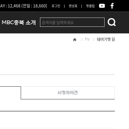
Y : 12,468 (전일 : 18,660)
로그인
편성표
핫클립
MBC충북 소개
TV
테마기행 길
인사말
연혁
조직 및 업무안내
방송권역
광고안내
아나운서
오시는길
시청자의견
결산공고