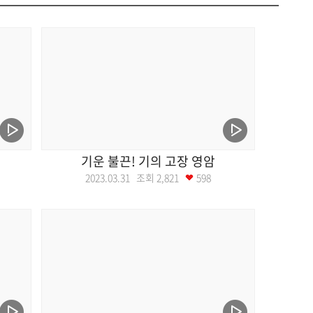
기운 불끈! 기의 고장 영암
2023.03.31 조회
2,821
598