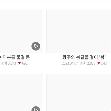
 연분홍 물결 등
광주의 봄길을 걸어 '봄'
12 조회
3,273
690
2023.04.07 조회
2,883
643