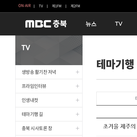
ON-AIR
TV
제1FM
제2FM
뉴스
TV
충청북도
생방송 활기찬 
TV
충청북도 교육청
프라임인터뷰
테마기행
청주
인생내컷
충주
테마기행 길
생방송 활기찬 저녁
괴산
충북 시사토론 
단양
전국시대
프라임인터뷰
보은
시청자 FLEX
인생내컷
영동
특집프로그램
옥천
TV 속 정보
테마기행 길
음성
종영프로그램
제천
초겨울 제주의
충북 시사토론 창
증평