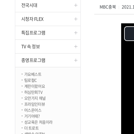
전국시대
진천
MBC충북
2021.1
|
시청자 FLEX
특집프로그램
TV 속 정보
종영프로그램
가요베스트
팀로컬C
계란이왔어요
허심탄회TV
오만가지 채널
프라임인터뷰
어스온어스
거기어때?
성교육은 처음이라
더 트로트
생방송 아침N