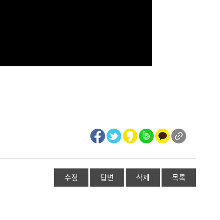
수정
답변
삭제
목록