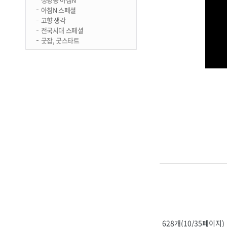
아침N 스페셜
고향 생각
전국시대 스페셜
굿잡, 굿스타트
628개(10/35페이지)