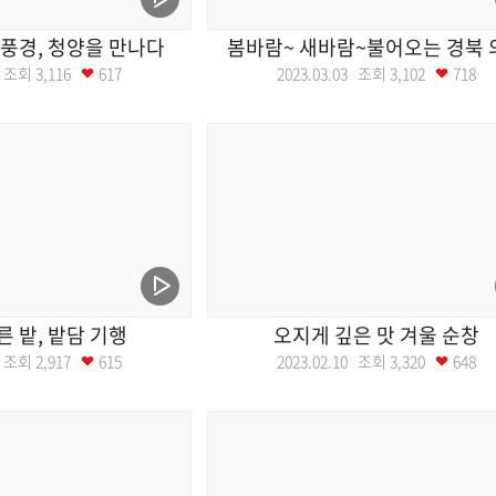
풍경, 청양을 만나다
봄바람~ 새바람~불어오는 경북 
17 조회
3,116
617
2023.03.03 조회
3,102
718
른 밭, 밭담 기행
오지게 깊은 맛 겨울 순창
17 조회
2,917
615
2023.02.10 조회
3,320
648