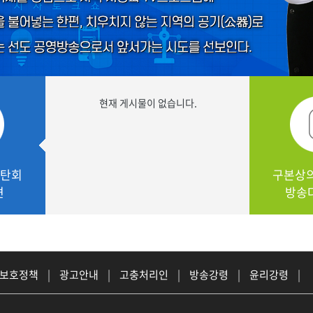
현재 게시물이 없습니다.
심탄회
구본상
견
방송
 보호정책
|
광고안내
|
고충처리인
|
방송강령
|
윤리강령
|