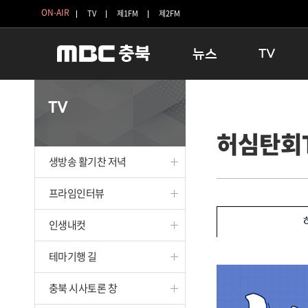
ON-AIR
TV
제1FM
제2FM
뉴스
TV
충청북도
생방송 활기찬 
TV
충청북도 교육청
프라임인터뷰
허심탄회
청주
인생내컷
충주
테마기행 길
생방송 활기찬 저녁
괴산
충북 시사토론 
단양
전국시대
프라임인터뷰
보은
시청자 FLEX
인생내컷
영동
특집프로그램
옥천
TV 속 정보
테마기행 길
음성
종영프로그램
제천
충북 시사토론 창
증평