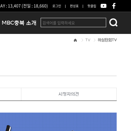
Y : 13,407 (전일 : 18,660)
로그인
편성표
핫클립
MBC충북 소개
TV
허심탄회TV
인사말
연혁
조직 및 업무안내
방송권역
광고안내
아나운서
오시는길
시청자의견
결산공고