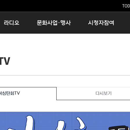
TODA
라디오
문화사업·행사
시청자참여
저녁
11:05 시사ON
문화행사
공지사항
12:00 정오의 희망곡
모아바유
시청자의견
TV
16:00 완벽한 하루
MBC 노래교실
시청자위원회
우리 고향, 부탁해!
해외문화탐방
고충처리인
창
우리 고향, 안녕하십니까?
닥터공감
클린센터
라디오특집 다시듣기
대관안내
시청자불만처리위원회
충청북도 음식문화페스타
허심탄회TV
다시보기
청원생명쌀 대청호마라톤
로컬인사이트스쿨
로컬 콘텐츠 Hub
문화행사 아카이빙