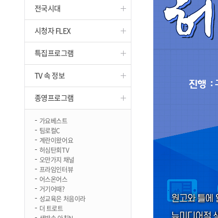
전국시대
진천
시청자 FLEX
특집프로그램
TV 속 정보
종영프로그램
가요베스트
팀로컬C
계란이왔어요
허심탄회TV
오만가지 채널
프라임인터뷰
어스온어스
거기어때?
성교육은 처음이라
더 트로트
생방송 아침N