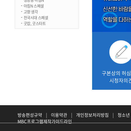
아침N 스페셜
고향 생각
전국시대 스페셜
굿잡, 굿스타트
구본상의 허
시청자의
방송편성규약
|
이용약관
|
개인정보처리방침
|
청소년
MBC프로그램제작가이드라인