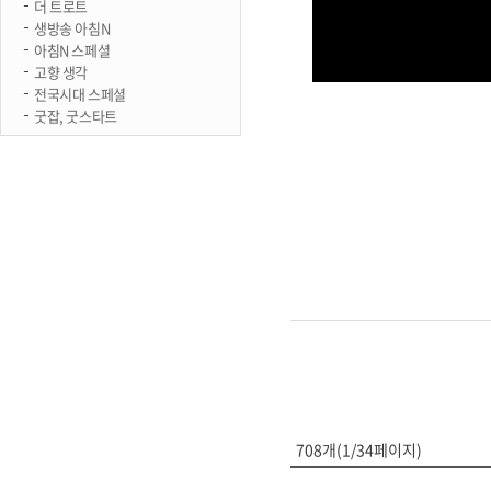
더 트로트
생방송 아침N
아침N 스페셜
고향 생각
전국시대 스페셜
굿잡, 굿스타트
708개(1/34페이지)