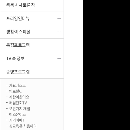
충북 시사토론 창
진천
프라임인터뷰
생활력 스페셜
특집프로그램
TV 속 정보
종영프로그램
가요베스트
팀로컬C
계란이왔어요
허심탄회TV
오만가지 채널
어스온어스
거기어때?
성교육은 처음이라