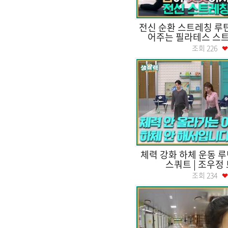
전신 순환 스트레칭 루틴
어주는 필라테스 스트레
조회
226
체력 강화 하체 운동 루
스쿼트 | 조우정
조회
234