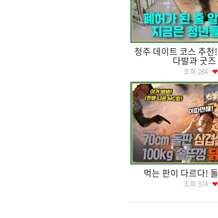
청주 데이트 코스 추천!
다발과 굿즈
조회
284
먹는 판이 다르다! 돌
조회
374