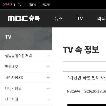
ON-AIR
TV
제1FM
제2FM
뉴스
TV
라디
충청북도
생방송 활기찬 저녁
11:05 
TV
충청북도 교육청
프라임인터뷰
12:00
TV 속 정보
청주
인생내컷
16:00 
충주
테마기행 길
우리 고향
생방송 활기찬 저녁
괴산
충북 시사토론 창
우리 고향
단양
전국시대
라디오특
인생내컷
보은
시청자 FLEX
시청자 FLEX
“러닝만 하면 발이 
영동
특집프로그램
옥천
TV 속 정보
테마기행 길
음성
MBC충북
종영프로그램
2026.05.19 1
|
제천
전국시대
증평