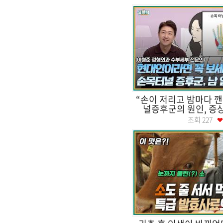
“손이 저리고 밤마다 
널증후군의 원인, 증상과
조회
227