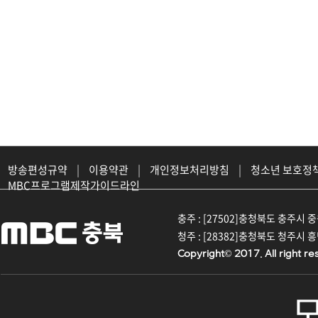
방송편성규약
|
이용약관
|
개인정보처리방침
|
청소년 보호정
MBC프로그램제작가이드라인
충주 : [27502]충청북도 충주시 중원대
청주 : [28382]충청북도 청주시 흥덕구
Copyright© 2017. All right re