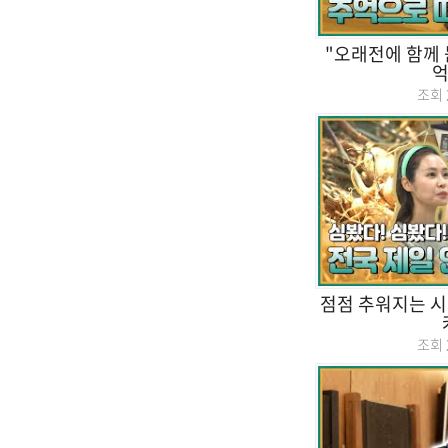
"오래전에 함께 
억
조회
점점 추워지는 시
조회