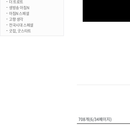
더 트로트
생방송 아침N
아침N 스페셜
고향 생각
전국시대 스페셜
굿잡, 굿스타트
708개(6/34페이지)