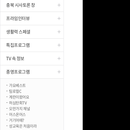
충북 시사토론 창
진천
프라임인터뷰
생활력 스페셜
특집프로그램
TV 속 정보
종영프로그램
가요베스트
팀로컬C
계란이왔어요
허심탄회TV
오만가지 채널
어스온어스
거기어때?
성교육은 처음이라