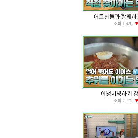
어르신들과 함께하
조회
1,926
이냉치냉하기 참
조회
2,175