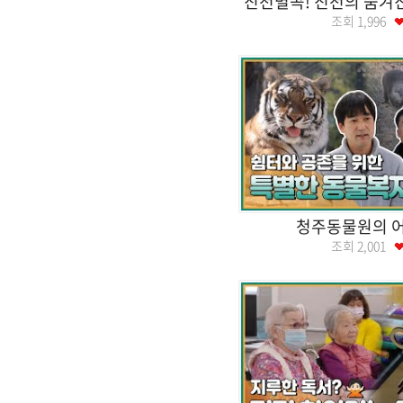
진천별곡! 진천의 숨겨
조회
1,996
청주동물원의 어
조회
2,001