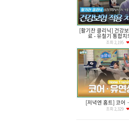
[활기찬 클리닉] 건강보
료 - 유철기 통합
조회
2,195
[저녁엔 홈트] 코어
조회
2,329