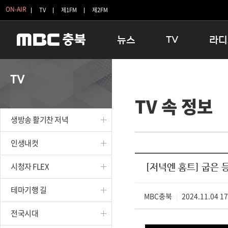
ON-AIR
TV
제1FM
제2FM
뉴스
TV
라디
충청북도
생방송 활기찬 저녁
11:05 
TV
충청북도 교육청
프라임인터뷰
12:00
TV 속 정보
청주
인생내컷
16:00 
충주
테마기행 길
우리 고향
생방송 활기찬 저녁
괴산
충북 시사토론 창
우리 고향
단양
전국시대
라디오특
인생내컷
보은
시청자 FLEX
시청자 FLEX
[저녁엔 홈트] 굽은 
영동
특집프로그램
옥천
TV 속 정보
테마기행 길
음성
MBC충북
종영프로그램
2024.11.04 1
|
제천
전국시대
증평