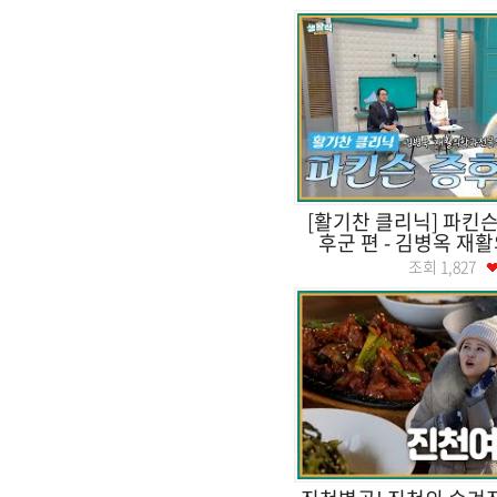
[활기찬 클리닉] 파킨
후군 편 - 김병옥 재활
조회
1,827