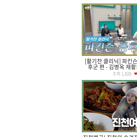
[활기찬 클리닉] 파킨
후군 편 - 김병옥 재활
조회
1,828