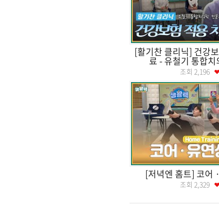
[활기찬 클리닉] 건강보
료 - 유철기 통합
조회
2,196
[저녁엔 홈트] 코어
조회
2,329