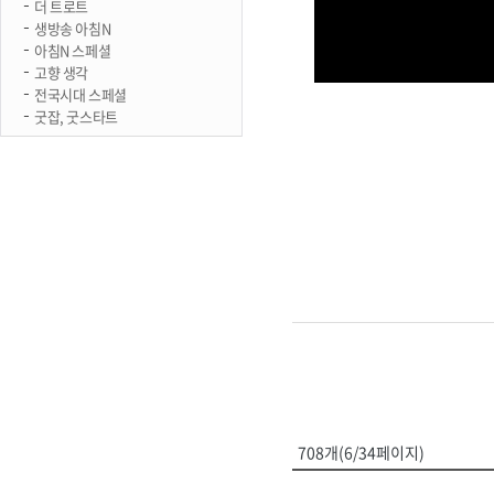
더 트로트
생방송 아침N
아침N 스페셜
고향 생각
전국시대 스페셜
굿잡, 굿스타트
708개(6/34페이지)