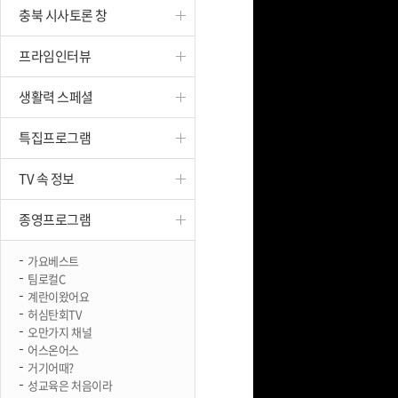
충북 시사토론 창
진천
프라임인터뷰
생활력 스페셜
특집프로그램
TV 속 정보
종영프로그램
가요베스트
팀로컬C
계란이왔어요
허심탄회TV
오만가지 채널
어스온어스
거기어때?
성교육은 처음이라