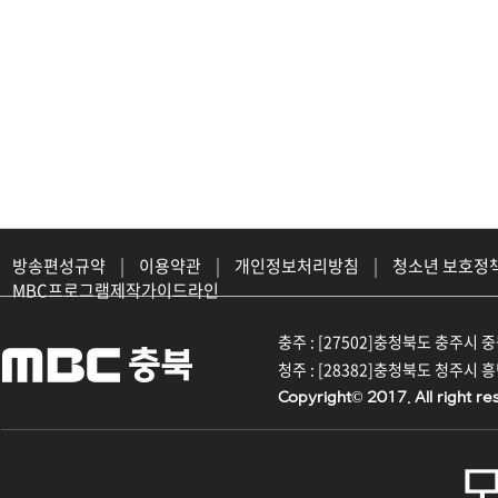
방송편성규약
|
이용약관
|
개인정보처리방침
|
청소년 보호정
MBC프로그램제작가이드라인
충주 : [27502]충청북도 충주시 중원대
청주 : [28382]충청북도 청주시 흥덕구
Copyright© 2017. All right re