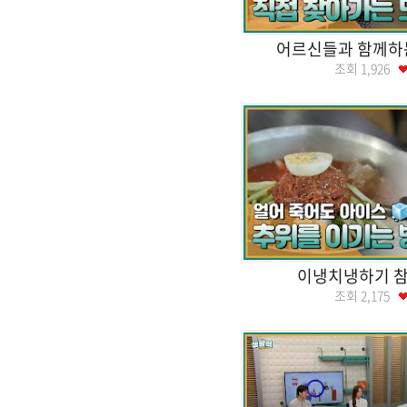
어르신들과 함께하
조회
1,926
이냉치냉하기 참
조회
2,175