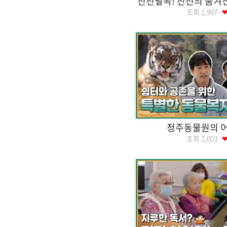
진천별곡! 진천의 숨겨
조회
1,997
청주동물원의 어
조회
2,003