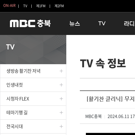
ON-AIR
TV
제1FM
제2FM
뉴스
TV
라디
충청북도
생방송 활기찬 저녁
11:05 
TV
충청북도 교육청
프라임인터뷰
12:00
TV 속 정보
청주
인생내컷
16:00 
충주
테마기행 길
우리 고향
생방송 활기찬 저녁
괴산
충북 시사토론 창
우리 고향
단양
전국시대
라디오특
인생내컷
보은
시청자 FLEX
시청자 FLEX
[활기찬 클리닉] 무
영동
특집프로그램
옥천
TV 속 정보
테마기행 길
음성
MBC충북
종영프로그램
2024.06.11 1
|
제천
전국시대
증평