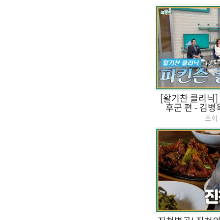
[활기찬 클리닉]
후군 편 - 김병
조회