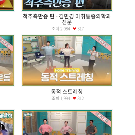
척추측만증 편 - 김민경 마취통증의학과
전문
조회
2,084
317
동적 스트레칭
조회
1,994
312