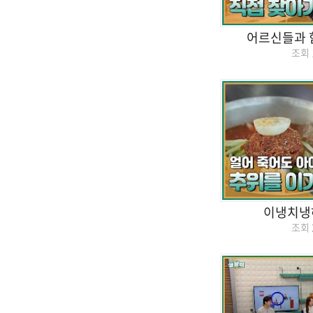
어르신들과 
조회
이냉치냉하
조회