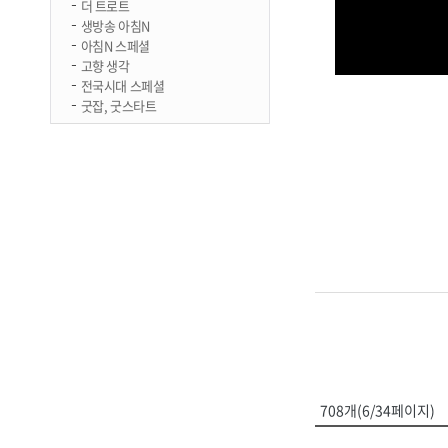
더 트로트
생방송 아침N
아침N 스페셜
고향 생각
전국시대 스페셜
굿잡, 굿스타트
708개(6/34페이지)