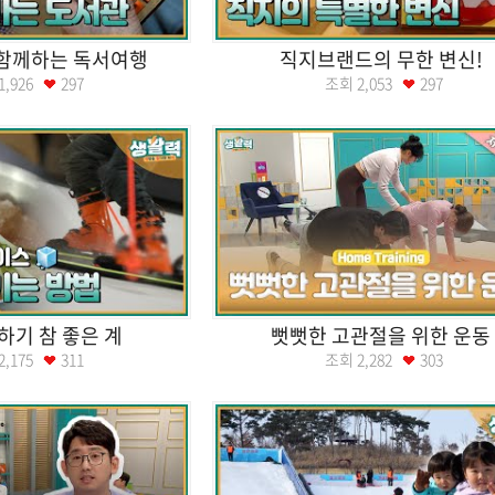
함께하는 독서여행
직지브랜드의 무한 변신!
1,926
297
조회
2,053
297
기 참 좋은 계
뻣뻣한 고관절을 위한 운동
2,175
311
조회
2,282
303