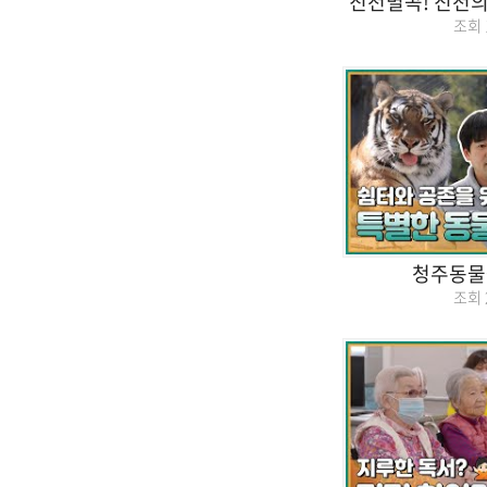
진천별곡! 진천의
조회
청주동물
조회