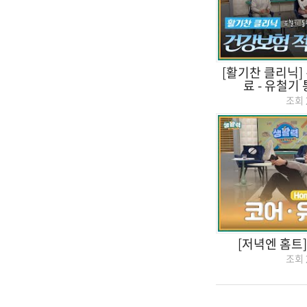
[활기찬 클리닉]
료 - 유철기
조회
[저녁엔 홈트
조회