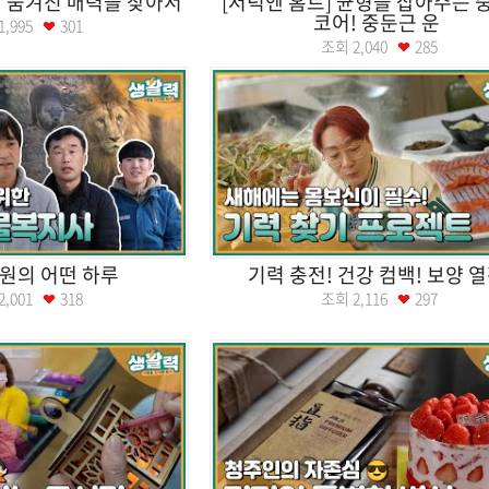
 숨겨진 매력을 찾아서
[저녁엔 홈트] 균형을 잡아주는 
코어! 중둔근 운
1,995
301
조회
2,040
285
원의 어떤 하루
기력 충전! 건강 컴백! 보양 
2,001
318
조회
2,116
297