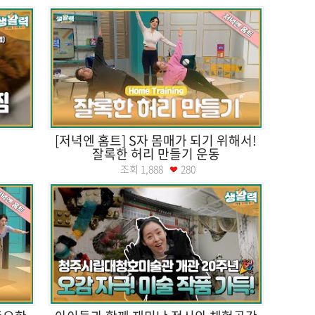
[저녁엔 홈트] S자 몸매가 되기 위해서!
잘록한 허리 만들기 운동
조회
1,888
280