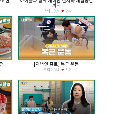
중요한
아이들과 함께 재미난 전시와 체험공간
까지
조회
1,999
296
열전
[저녁엔 홈트] 복근 운동
조회
2,044
312