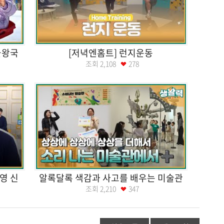
울왕국
[저녁엔홈트] 런지운동
조회
2,108
278
영 신
알록달록 색감과 사고를 배우는 미술관
조회
2,210
347