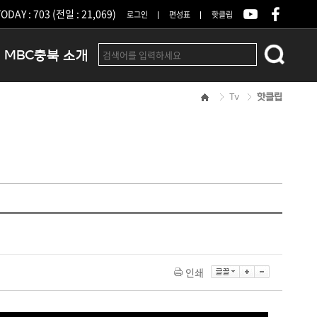
ODAY : 703 (전일 : 21,069)
로그인
편성표
핫클립
MBC충북 소개
Tv
핫클립
인사말
연혁
조직 및 업무안내
방송권역
광고안내
아나운서
오시는길
결산공고
인쇄