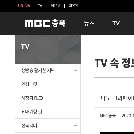
ON-AIR
TV
제1FM
제2FM
뉴스
TV
충청북도
생방송 활기찬 
TV
충청북도 교육청
프라임인터뷰
TV 속 정
청주
인생내컷
충주
테마기행 길
생방송 활기찬 저녁
괴산
충북 시사토론 
단양
전국시대
인생내컷
보은
시청자 FLEX
시청자 FLEX
나도 크리에이
영동
특집프로그램
옥천
TV 속 정보
테마기행 길
음성
MBC충북
종영프로그램
2023.1
|
제천
전국시대
증평