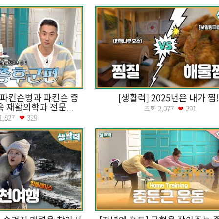
 파킨슨병과 파킨슨 증
[생활력] 2025년은 내가 찜!
옥 재활의학과 전문...
조회
2,077
291
1,827
329