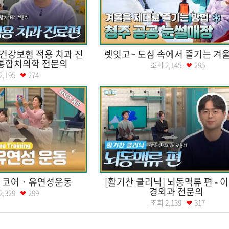
 건강보험 적용 치과 진
렛잇고~ 도심 속에서 즐기는 겨
 통합치의학 전문의
조회
2,145
295
2,195
274
] 코어 · 유연성운동
[활기찬 클리닉] 뇌동맥류 편 - 이
경외과 전문의
2,329
299
조회
2,139
317