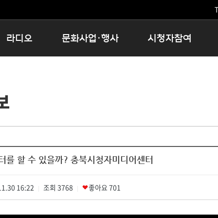
T
라디오
문화사업·행사
시청자참여
저녁
11:05 시사ON
문화행사
공지사항
12:00 정오의 희망곡
모아바유
시청자의견
보
16:00 완벽한 하루
MBC 노래교실
시청자위원회
우리 고향, 부탁해!
해외문화탐방
고충처리인
창
우리 고향, 안녕하십니까?
닥터공감
클린센터
라디오특집 다시듣기
대관안내
시청자불만처리위원회
충청북도 음식문화페스타
터를 할 수 있을까? 충북시청자미디어센터
청원생명쌀 대청호마라톤
로컬인사이트스쿨
1.30 16:22
조회
로컬 콘텐츠 Hub
3768
좋아요
701
|
|
문화행사 아카이빙