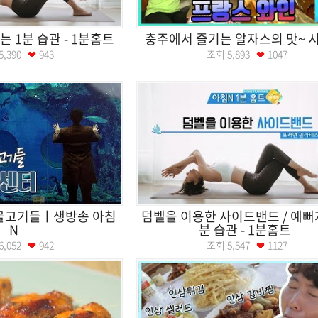
는 1분 습관 - 1분홈트
충주에서 즐기는 알자스의 맛~ 
5,390
943
조회
5,893
1047
 물고기들ㅣ생방송 아침
덤벨을 이용한 사이드밴드 / 예뻐
N
분 습관 - 1분홈트
6,052
942
조회
5,547
1127