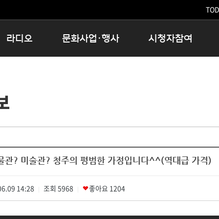
TODA
라디오
문화사업·행사
시청자참여
저녁
11:05 시사ON
문화행사
공지사항
12:00 정오의 희망곡
모아바유
시청자의견
보
16:00 완벽한 하루
MBC 노래교실
시청자위원회
우리 고향, 부탁해!
해외문화탐방
고충처리인
창
우리 고향, 안녕하십니까?
닥터공감
클린센터
라디오특집 다시듣기
대관안내
시청자불만처리위원회
충청북도 음식문화페스타
물관? 미술관? 청주의 평범한 가정입니다^^(역대급 가격)
청원생명쌀 대청호마라톤
로컬인사이트스쿨
6.09 14:28
조회
로컬 콘텐츠 Hub
5968
좋아요
1204
|
|
문화행사 아카이빙