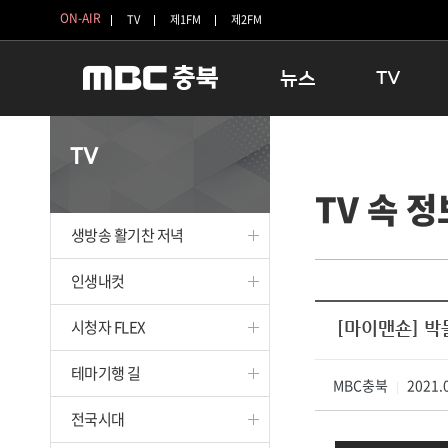
ON-AIR
TV
제1FM
제2FM
뉴스
TV
충청북도
생방송 활기찬 
TV
충청북도 교육청
프라임인터뷰
TV 속 정
청주
인생내컷
충주
테마기행 길
생방송 활기찬 저녁
괴산
충북 시사토론 
단양
전국시대
인생내컷
보은
시청자 FLEX
시청자 FLEX
[마이맨숀] 박
영동
특집프로그램
옥천
TV 속 정보
테마기행 길
음성
MBC충북
종영프로그램
2021.0
|
제천
전국시대
증평