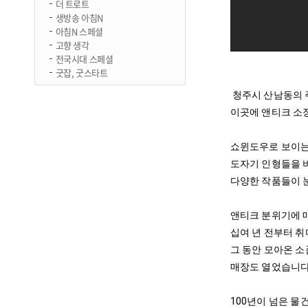
더 트로트
생방송 아침N
아침N 스페셜
고향 생각
전국시대 스페셜
굿잡, 굿스타트
청주시 산남동의 
이곳에 앤티크 소
쇼윈도우로 보이는
도자기 인형들을 
다양한 작품들이 눈
앤티크 분위기에 
십여 년 전부터 
그 동안 모아온 소
매장도 열었습니다.
100년이 넘은 물