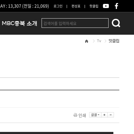
Y : 13,307 (전일 : 21,069)
로그인
편성표
핫클립
MBC충북 소개
Tv
핫클립
인사말
연혁
조직 및 업무안내
방송권역
광고안내
아나운서
오시는길
결산공고
인쇄