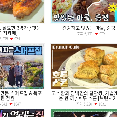
절묘한 3박자 / 핫윙
건강하고 맛있는 마을, 증평 
런치카페]
조회
6,131
979
5,235
924
 만든 스머프집 & 폭포
고소함과 담백함의 끝판왕, 가볍
린 정원
는 한 끼 / 호두 스콘 [브런치카.
6,641
1047
조회
5,220
1031