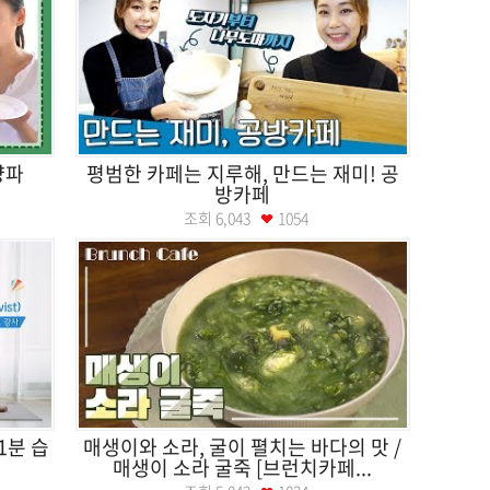
양파
평범한 카페는 지루해, 만드는 재미! 공
방카페
조회
6,043
1054
1분 습
매생이와 소라, 굴이 펼치는 바다의 맛 /
매생이 소라 굴죽 [브런치카페...