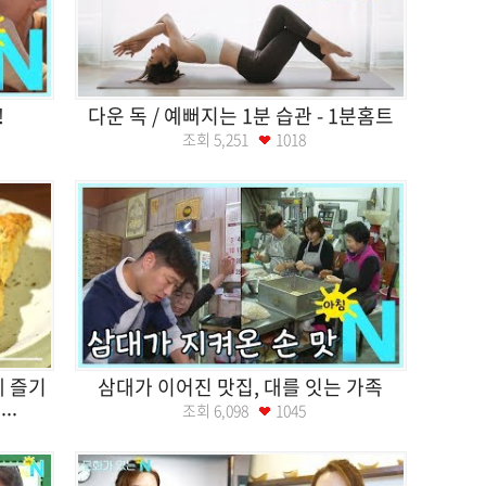
!
다운 독 / 예뻐지는 1분 습관 - 1분홈트
조회
5,251
1018
게 즐기
삼대가 이어진 맛집, 대를 잇는 가족
..
조회
6,098
1045