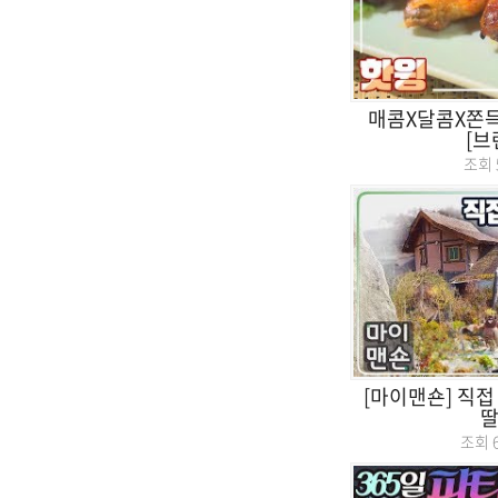
매콤X달콤X쫀득 
[브
조회
[마이맨숀] 직접
딸
조회