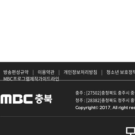
방송편성규약
|
이용약관
|
개인정보처리방침
|
청소년 보호정
MBC프로그램제작가이드라인
충주 : [27502]충청북도 충주시 중원대
청주 : [28382]충청북도 청주시 흥덕구
Copyright© 2017. All right re