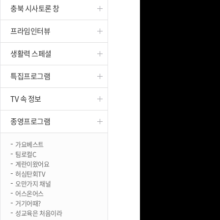
충북 시사토론 창
진천
프라임인터뷰
생활력 스페셜
특집프로그램
TV 속 정보
종영프로그램
가요베스트
팀로컬C
계란이왔어요
허심탄회TV
오만가지 채널
어스온어스
거기어때?
성교육은 처음이라