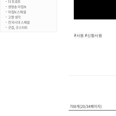
더 트로트
생방송 아침N
아침N 스페셜
고향 생각
전국시대 스페셜
굿잡, 굿스타트
#서원
#신항서원
708개(20/34페이지)