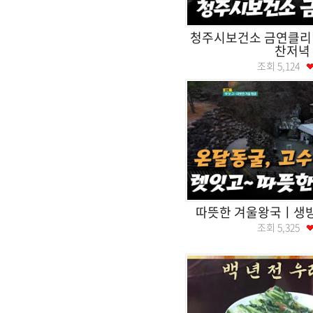
청주시보건소 금연클
찬저녁
조회
5,124
따뜻한 겨울왕국ㅣ생
조회
5,325