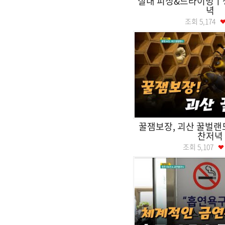
실내 피싱&드라이빙
녁
조회
5,174
꿀잼보장, 괴산 꿀벌
찬저녁
조회
5,107