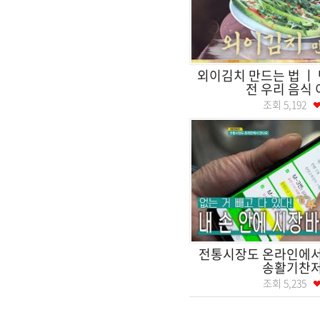
외이김치 만드는 법 ㅣ 
전 우리 음식
조회
5,192
전통시장도 온라인에
송활기찬
조회
5,235