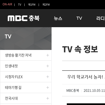
ON-AIR
TV
제1FM
제2FM
뉴스
TV
라디
충청북도
생방송 활기찬 저녁
11:05 
TV
충청북도 교육청
프라임인터뷰
12:00
TV 속 정보
청주
인생내컷
16:00 
충주
테마기행 길
우리 고향
생방송 활기찬 저녁
괴산
충북 시사토론 창
우리 고향
단양
전국시대
라디오특
인생내컷
보은
시청자 FLEX
시청자 FLEX
우리 학교가서 놀자!
영동
특집프로그램
옥천
TV 속 정보
테마기행 길
음성
MBC충북
종영프로그램
2021.10.05 1
|
제천
전국시대
증평