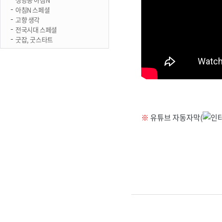
아침N 스페셜
고향 생각
전국시대 스페셜
굿잡, 굿스타트
※
유튜브 자동자막(