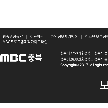
방송편성규약
|
이용약관
|
개인정보처리방침
|
청소년 보호정
MBC프로그램제작가이드라인
충주 : [27502]충청북도 충주시 중원대
청주 : [28382]충청북도 청주시 흥덕구
Copyright© 2017. All right re