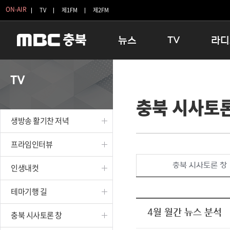
ON-AIR
TV
제1FM
제2FM
뉴스
TV
라디
충청북도
생방송 활기찬 저녁
11:05 
TV
충청북도 교육청
프라임인터뷰
12:00
충북 시사토론
청주
인생내컷
16:00 
충주
테마기행 길
우리 고향
생방송 활기찬 저녁
괴산
충북 시사토론 창
우리 고향
단양
전국시대
라디오특
프라임인터뷰
보은
시청자 FLEX
충북 시사토론 창
인생내컷
영동
특집프로그램
옥천
TV 속 정보
테마기행 길
음성
종영프로그램
제천
4월 월간 뉴스 분석
충북 시사토론 창
증평