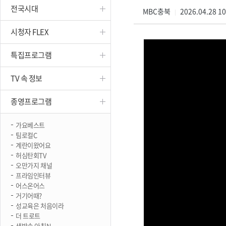
전국시대
진천
MBC충북
2026.04.28 1
|
시청자 FLEX
특집프로그램
TV 속 정보
종영프로그램
가요베스트
팀로컬C
계란이왔어요
허심탄회TV
오만가지 채널
프라임인터뷰
어스온어스
거기어때?
성교육은 처음이라
더 트로트
생방송 아침N