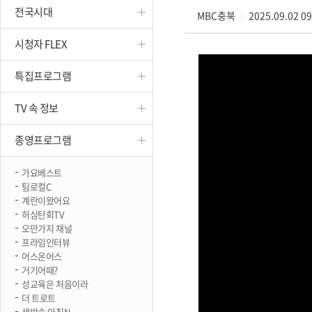
전국시대
진천
MBC충북
2025.09.02 0
|
시청자 FLEX
특집프로그램
TV 속 정보
종영프로그램
가요베스트
팀로컬C
계란이왔어요
허심탄회TV
오만가지 채널
프라임인터뷰
어스온어스
거기어때?
성교육은 처음이라
더 트로트
생방송 아침N