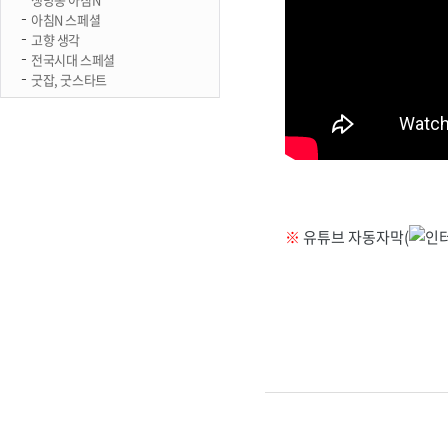
아침N 스페셜
고향 생각
전국시대 스페셜
굿잡, 굿스타트
※
유튜브 자동자막(