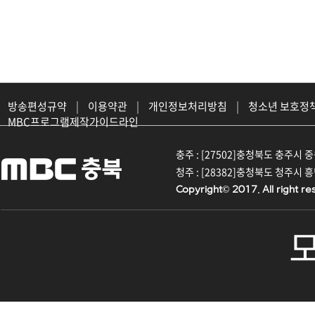
방송편성규약
|
이용약관
|
개인정보처리방침
|
청소년 보호정
MBC프로그램제작가이드라인
충주 : [27502]충청북도 충주시 중원대
청주 : [28382]충청북도 청주시 흥덕구
Copyright© 2017. All right re