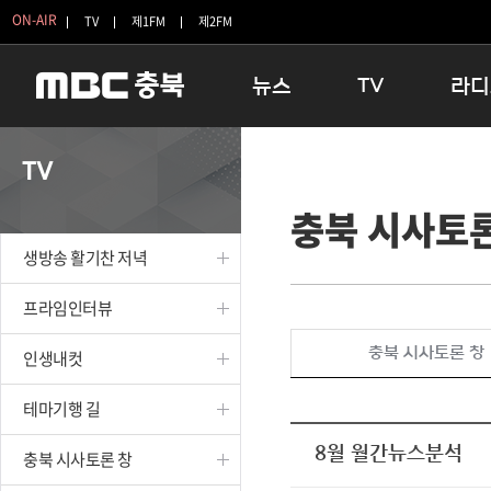
ON-AIR
TV
제1FM
제2FM
뉴스
TV
라디
충청북도
생방송 활기찬 저녁
11:05 
TV
충청북도 교육청
프라임인터뷰
12:00
충북 시사토론
청주
인생내컷
16:00 
충주
테마기행 길
우리 고향
생방송 활기찬 저녁
괴산
충북 시사토론 창
우리 고향
단양
전국시대
라디오특
프라임인터뷰
보은
시청자 FLEX
충북 시사토론 창
인생내컷
영동
특집프로그램
옥천
TV 속 정보
테마기행 길
음성
종영프로그램
제천
8월 월간뉴스분석
충북 시사토론 창
증평