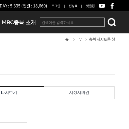
DAY : 5,335 (전일 : 18,660)
로그인
편성표
핫클립
MBC충북 소개
TV
충북 시사토론 창
인사말
연혁
조직 및 업무안내
방송권역
광고안내
아나운서
오시는길
다시보기
시청자의견
결산공고