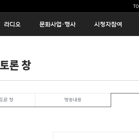
TO
라디오
문화사업·행사
시청자참여
저녁
11:05 시사ON
문화행사
공지사항
12:00 정오의 희망곡
모아바유
시청자의견
토론 창
16:00 완벽한 하루
MBC 노래교실
시청자위원회
우리 고향, 부탁해!
해외문화탐방
고충처리인
창
우리 고향, 안녕하십니까?
닥터공감
클린센터
라디오특집 다시듣기
대관안내
시청자불만처리위원회
충청북도 음식문화페스타
토론 창
방송내용
청원생명쌀 대청호마라톤
로컬인사이트스쿨
로컬 콘텐츠 Hub
문화행사 아카이빙