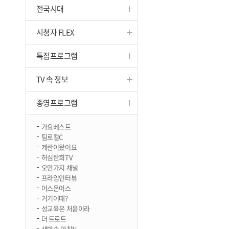
전국시대
진천
시청자 FLEX
특집프로그램
TV 속 정보
종영프로그램
가요베스트
팀로컬C
계란이왔어요
허심탄회TV
오만가지 채널
프라임인터뷰
어스온어스
거기어때?
성교육은 처음이라
더 트로트
생방송 아침N