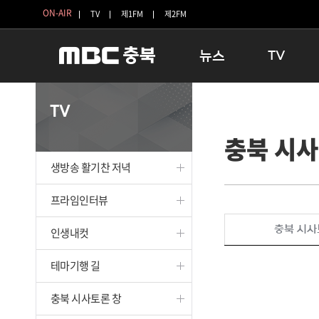
ON-AIR
TV
제1FM
제2FM
뉴스
TV
충청북도
생방송 활기찬 
TV
충청북도 교육청
프라임인터뷰
충북 시사
청주
인생내컷
충주
테마기행 길
생방송 활기찬 저녁
괴산
충북 시사토론 
단양
전국시대
프라임인터뷰
보은
시청자 FLEX
충북 시사
인생내컷
영동
특집프로그램
옥천
TV 속 정보
테마기행 길
음성
종영프로그램
제천
충북 시사토론 창
증평