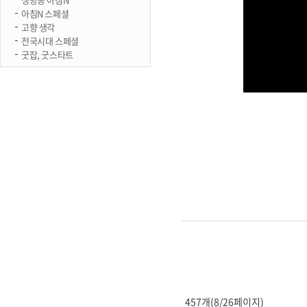
아침N 스페셜
고향 생각
전국시대 스페셜
굿잡, 굿스타트
457개(8/26페이지)