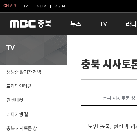
ON-AIR
TV
제1FM
제2FM
뉴스
TV
라디
충청북도
생방송 활기찬 저녁
11:05 
TV
충청북도 교육청
프라임인터뷰
12:00
충북 시사토론
청주
인생내컷
16:00 
충주
테마기행 길
우리 고향
생방송 활기찬 저녁
괴산
충북 시사토론 창
우리 고향
단양
전국시대
라디오특
프라임인터뷰
보은
시청자 FLEX
충북 시사토론 창
인생내컷
영동
특집프로그램
옥천
TV 속 정보
테마기행 길
음성
종영프로그램
제천
노인 돌봄, 현실과 과
충북 시사토론 창
증평