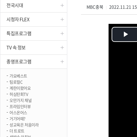
전국시대
진천
MBC충북
2022.11.21 1
|
시청자 FLEX
특집프로그램
Pl
TV 속 정보
Vi
종영프로그램
가요베스트
팀로컬C
계란이왔어요
허심탄회TV
오만가지 채널
프라임인터뷰
어스온어스
거기어때?
성교육은 처음이라
더 트로트
생방송 아침N