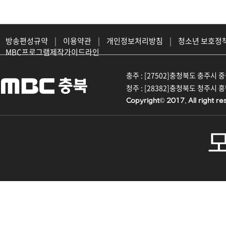
방송편성규약
|
이용약관
|
개인정보처리방침
|
청소년 보호정
MBC프로그램제작가이드라인
충주 : [27502]충청북도 충주시 중원대
청주 : [28382]충청북도 청주시 흥덕구
Copyright© 2017. All right re