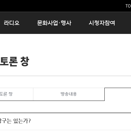
TO
라디오
문화사업·행사
시청자참여
저녁
11:05 시사ON
문화행사
공지사항
12:00 정오의 희망곡
모아바유
시청자의견
토론 창
16:00 완벽한 하루
MBC 노래교실
시청자위원회
우리 고향, 부탁해!
해외문화탐방
고충처리인
창
우리 고향, 안녕하십니까?
닥터공감
클린센터
라디오특집 다시듣기
대관안내
시청자불만처리위원회
충청북도 음식문화페스타
토론 창
방송내용
청원생명쌀 대청호마라톤
로컬인사이트스쿨
로컬 콘텐츠 Hub
상구는 있는가?
문화행사 아카이빙