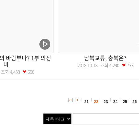
 바람부나? 1부 의정
남북교류, 충북은?
비
2018.10.18 조회
4,290
733
25 조회
4,453
650
21
22
23
24
25
26