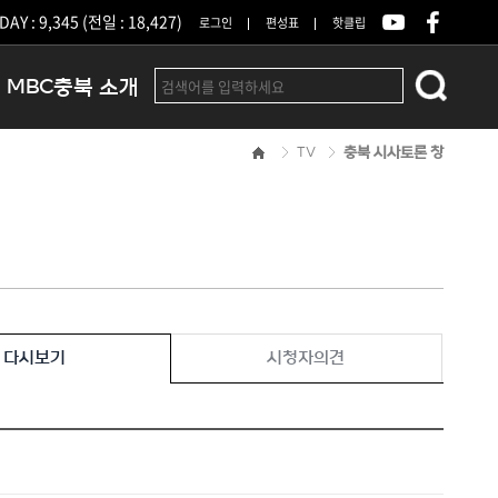
DAY : 9,345 (전일 : 18,427)
로그인
편성표
핫클립
MBC충북 소개
TV
충북 시사토론 창
인사말
연혁
조직 및 업무안내
방송권역
광고안내
아나운서
오시는길
다시보기
시청자의견
결산공고