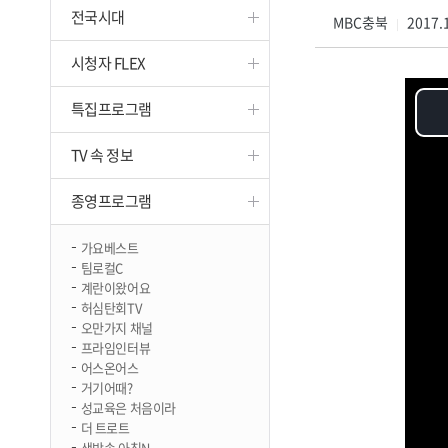
전국시대
진천
MBC충북
2017.1
|
시청자 FLEX
특집프로그램
TV 속 정보
종영프로그램
가요베스트
팀로컬C
계란이왔어요
허심탄회TV
오만가지 채널
프라임인터뷰
어스온어스
거기어때?
성교육은 처음이라
더 트로트
생방송 아침N