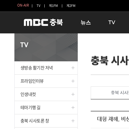
ON-AIR
TV
제1FM
제2FM
뉴스
TV
충청북도
생방송 활기찬 
TV
충청북도 교육청
프라임인터뷰
충북 시사
청주
인생내컷
충주
테마기행 길
생방송 활기찬 저녁
괴산
충북 시사토론 
단양
전국시대
프라임인터뷰
보은
시청자 FLEX
충북 시사
인생내컷
영동
특집프로그램
옥천
TV 속 정보
테마기행 길
음성
종영프로그램
제천
대형 재해, 비
충북 시사토론 창
증평