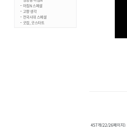
아침N 스페셜
고향 생각
전국시대 스페셜
굿잡, 굿스타트
457개(22/26페이지)