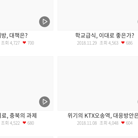
예방, 대책은?
학교급식, 이대로 좋은가?
06 조회
4,727
700
2018.11.29 조회
4,563
686
료, 충북의 과제
위기의 KTX오송역, 대응방안은
15 조회
4,522
680
2018.11.08 조회
4,048
604