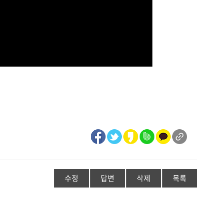
수정
답변
삭제
목록