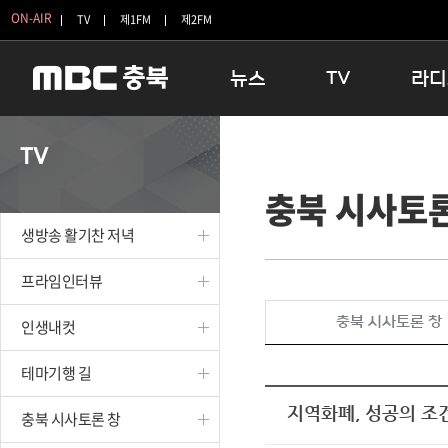
ON-AIR
TV
제1FM
제2FM
뉴스
TV
라디
충청북도
생방송 활기찬 저녁
11:05 
TV
충청북도 교육청
프라임인터뷰
12:00
충북 시사토론
청주
인생내컷
16:00 
충주
테마기행 길
우리 고향
생방송 활기찬 저녁
괴산
충북 시사토론 창
우리 고향
단양
전국시대
라디오특
프라임인터뷰
보은
시청자 FLEX
충북 시사토론 창
인생내컷
영동
특집프로그램
옥천
TV 속 정보
테마기행 길
음성
종영프로그램
제천
지역화폐, 성공의 조
충북 시사토론 창
증평