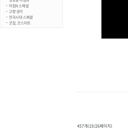
아침N 스페셜
고향 생각
전국시대 스페셜
굿잡, 굿스타트
457개(19/26페이지)