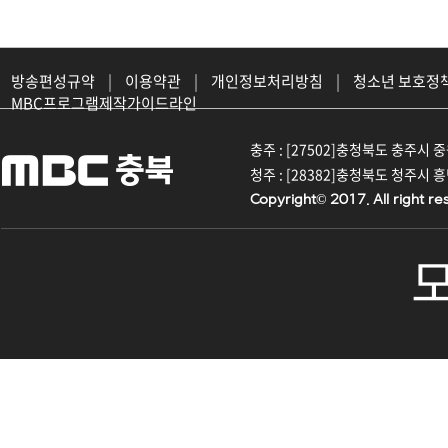
방송편성규약
|
이용약관
|
개인정보처리방침
|
청소년 보호정
MBC프로그램제작가이드라인
충주 : [27502]충청북도 충주시 중원대
청주 : [28382]충청북도 청주시 흥덕구
Copyright© 2017. All right re