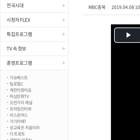
전국시대
진천
MBC충북
2019.04.08 1
|
시청자 FLEX
특집프로그램
Pl
TV 속 정보
Vi
종영프로그램
가요베스트
팀로컬C
계란이왔어요
허심탄회TV
오만가지 채널
프라임인터뷰
어스온어스
거기어때?
성교육은 처음이라
더 트로트
생방송 아침N