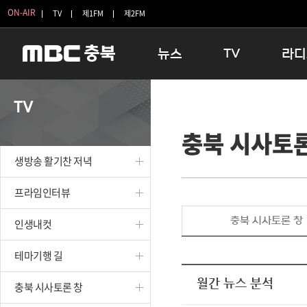
ON-AIR
TV
제1FM
제2FM
뉴스
TV
라디
충청북도
생방송 활기찬 저녁
11:05 
TV
충청북도 교육청
프라임인터뷰
12:00
충북 시사토론
청주
인생내컷
16:00 
충주
테마기행 길
우리 고향
생방송 활기찬 저녁
괴산
충북 시사토론 창
우리 고향
단양
전국시대
라디오특
프라임인터뷰
보은
시청자 FLEX
충북 시사토론 창
인생내컷
영동
특집프로그램
옥천
TV 속 정보
테마기행 길
음성
종영프로그램
제천
월간 뉴스 분석
충북 시사토론 창
증평