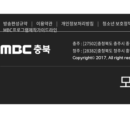
방송편성규약
|
이용약관
|
개인정보처리방침
|
청소년 보호정
MBC프로그램제작가이드라인
충주 : [27502]충청북도 충주시 중원대
청주 : [28382]충청북도 청주시 흥덕구
Copyright© 2017. All right re