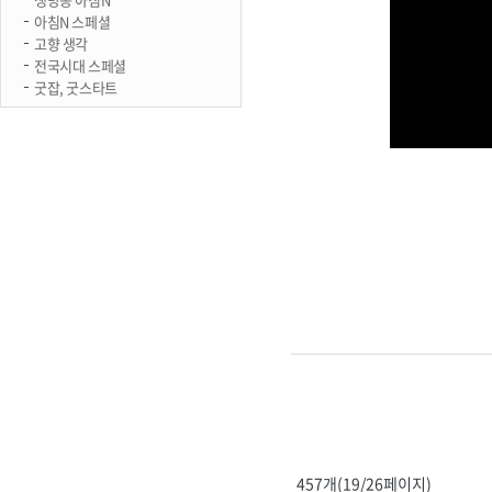
아침N 스페셜
고향 생각
전국시대 스페셜
굿잡, 굿스타트
457개(19/26페이지)