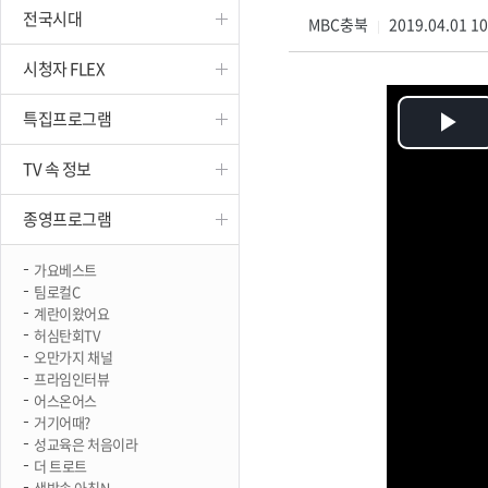
전국시대
진천
MBC충북
2019.04.01 1
|
시청자 FLEX
특집프로그램
Pl
TV 속 정보
Vi
종영프로그램
가요베스트
팀로컬C
계란이왔어요
허심탄회TV
오만가지 채널
프라임인터뷰
어스온어스
거기어때?
성교육은 처음이라
더 트로트
생방송 아침N