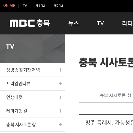
ON-AIR
TV
제1FM
제2FM
뉴스
TV
라디
충청북도
생방송 활기찬 저녁
11:05 
TV
충청북도 교육청
프라임인터뷰
12:00
충북 시사토론
청주
인생내컷
16:00 
충주
테마기행 길
우리 고향
생방송 활기찬 저녁
괴산
충북 시사토론 창
우리 고향
단양
전국시대
라디오특
프라임인터뷰
보은
시청자 FLEX
충북 시사토론 창
인생내컷
영동
특집프로그램
옥천
TV 속 정보
테마기행 길
음성
종영프로그램
제천
청주 특례시, 가능성
충북 시사토론 창
증평