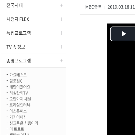
전국시대
진천
MBC충북
2019.03.18 1
|
시청자 FLEX
특집프로그램
Pl
TV 속 정보
Vi
종영프로그램
가요베스트
팀로컬C
계란이왔어요
허심탄회TV
오만가지 채널
프라임인터뷰
어스온어스
거기어때?
성교육은 처음이라
더 트로트
생방송 아침N