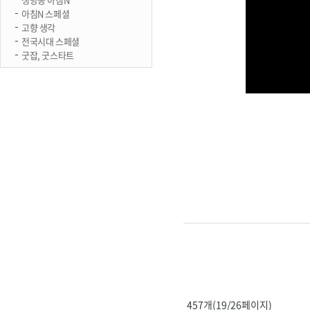
아침N 스페셜
고향 생각
전국시대 스페셜
굿잡, 굿스타트
457개(19/26페이지)