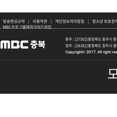
방송편성규약
|
이용약관
|
개인정보처리방침
|
청소년 보호정
MBC프로그램제작가이드라인
충주 : [27502]충청북도 충주시 중원대
청주 : [28382]충청북도 청주시 흥덕구
Copyright© 2017. All right re