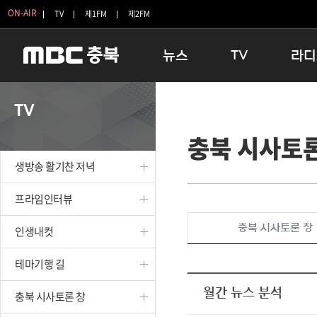
ON-AIR
TV
제1FM
제2FM
뉴스
TV
라디
충청북도
생방송 활기찬 저녁
11:05 
TV
충청북도 교육청
프라임인터뷰
12:00
충북 시사토론
청주
인생내컷
16:00 
충주
테마기행 길
우리 고향
생방송 활기찬 저녁
괴산
충북 시사토론 창
우리 고향
단양
전국시대
라디오특
프라임인터뷰
보은
시청자 FLEX
충북 시사토론 창
인생내컷
영동
특집프로그램
옥천
TV 속 정보
테마기행 길
음성
종영프로그램
제천
월간 뉴스 분석
충북 시사토론 창
증평