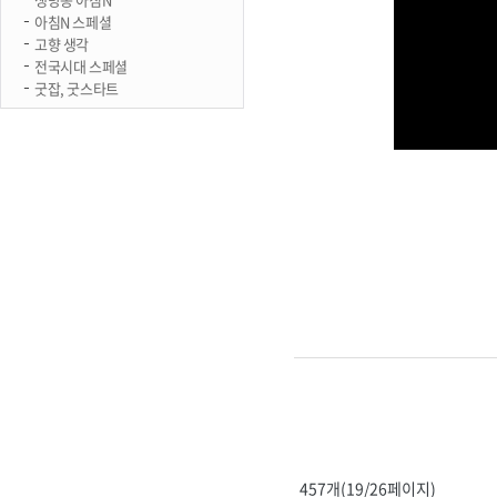
아침N 스페셜
고향 생각
전국시대 스페셜
굿잡, 굿스타트
457개(19/26페이지)