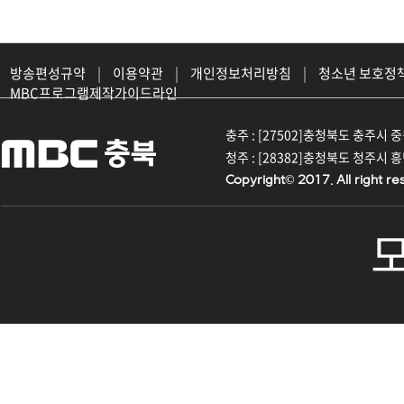
방송편성규약
|
이용약관
|
개인정보처리방침
|
청소년 보호정
MBC프로그램제작가이드라인
충주 : [27502]충청북도 충주시 중원대
청주 : [28382]충청북도 청주시 흥덕구
Copyright© 2017. All right re