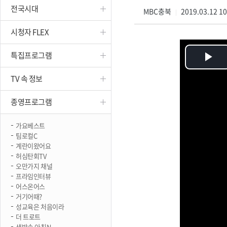
전국시대
진천
MBC충북
2019.03.12 1
|
시청자 FLEX
특집프로그램
Pl
TV 속 정보
Vi
종영프로그램
가요베스트
팀로컬C
계란이왔어요
허심탄회TV
오만가지 채널
프라임인터뷰
어스온어스
거기어때?
성교육은 처음이라
더 트로트
생방송 아침N