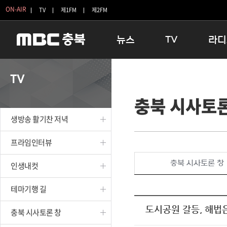
ON-AIR
TV
제1FM
제2FM
뉴스
TV
라디
충청북도
생방송 활기찬 저녁
11:05 
TV
충청북도 교육청
프라임인터뷰
12:00
충북 시사토론
청주
인생내컷
16:00 
충주
테마기행 길
우리 고향
생방송 활기찬 저녁
괴산
충북 시사토론 창
우리 고향
단양
전국시대
라디오특
프라임인터뷰
보은
시청자 FLEX
충북 시사토론 창
인생내컷
영동
특집프로그램
옥천
TV 속 정보
테마기행 길
음성
종영프로그램
제천
도시공원 갈등, 해법
충북 시사토론 창
증평