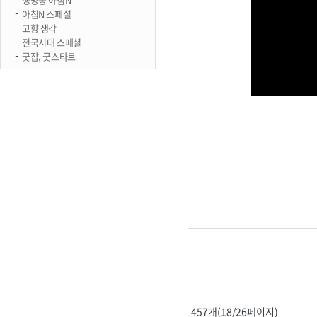
아침N 스페셜
고향 생각
전국시대 스페셜
굿잡, 굿스타트
457개(18/26페이지)