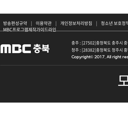
방송편성규약
|
이용약관
|
개인정보처리방침
|
청소년 보호정
MBC프로그램제작가이드라인
충주 : [27502]충청북도 충주시 중원대
청주 : [28382]충청북도 청주시 흥덕구
Copyright© 2017. All right re