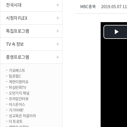
전국시대
진천
MBC충북
2019.05.07 1
|
시청자 FLEX
특집프로그램
Pl
TV 속 정보
Vi
종영프로그램
가요베스트
팀로컬C
계란이왔어요
허심탄회TV
오만가지 채널
프라임인터뷰
어스온어스
거기어때?
성교육은 처음이라
더 트로트
생방송 아침N