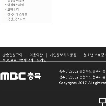
아침N 스페셜
고향 생각
전국시대 스페셜
굿잡, 굿스타트
방송편성규약
|
이용약관
|
개인정보처리방침
|
청소년 보호정
MBC프로그램제작가이드라인
충주 : [27502]충청북도 충주시 중원대
청주 : [28382]충청북도 청주시 흥덕구
Copyright© 2017. All right re