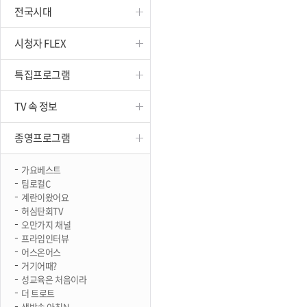
전국시대
진천
시청자 FLEX
특집프로그램
TV 속 정보
종영프로그램
가요베스트
팀로컬C
계란이왔어요
허심탄회TV
오만가지 채널
프라임인터뷰
어스온어스
거기어때?
성교육은 처음이라
더 트로트
생방송 아침N