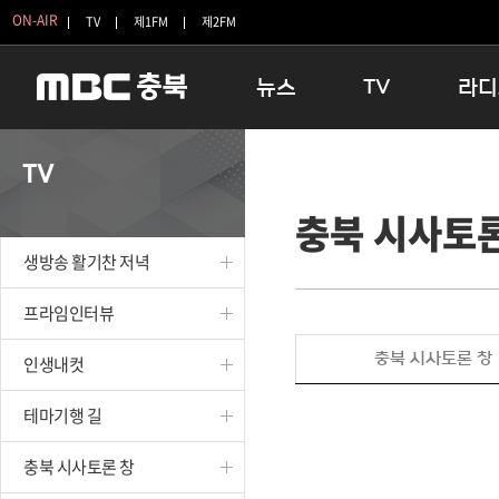
ON-AIR
TV
제1FM
제2FM
뉴스
TV
라디
충청북도
생방송 활기찬 저녁
11:05 
TV
충청북도 교육청
프라임인터뷰
12:00
충북 시사토론
청주
인생내컷
16:00 
충주
테마기행 길
우리 고향
생방송 활기찬 저녁
괴산
충북 시사토론 창
우리 고향
단양
전국시대
라디오특
프라임인터뷰
보은
시청자 FLEX
충북 시사토론 창
인생내컷
영동
특집프로그램
옥천
TV 속 정보
테마기행 길
음성
종영프로그램
제천
충북 시사토론 창
증평