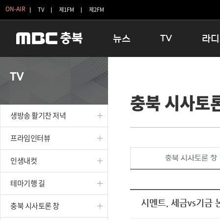
ON-AIR
TV
제1FM
제2FM
뉴스
TV
라디
충청북도
생방송 활기찬 저녁
11:05 
TV
충청북도 교육청
프라임인터뷰
12:00
충북 시사토론
청주
인생내컷
16:00 
충주
테마기행 길
우리 고향
생방송 활기찬 저녁
괴산
충북 시사토론 창
우리 고향
단양
전국시대
라디오특
프라임인터뷰
보은
시청자 FLEX
충북 시사토론 창
인생내컷
영동
특집프로그램
옥천
TV 속 정보
테마기행 길
음성
종영프로그램
제천
시멘트, 세금vs기금 
충북 시사토론 창
증평