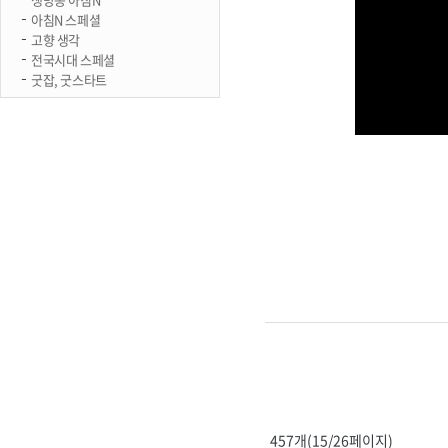
아침N 스페셜
고향 생각
전국시대 스페셜
굿잡, 굿스타트
457개(15/26페이지)