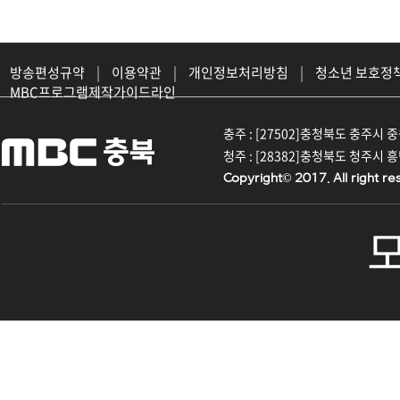
방송편성규약
|
이용약관
|
개인정보처리방침
|
청소년 보호정
MBC프로그램제작가이드라인
충주 : [27502]충청북도 충주시 중원대
청주 : [28382]충청북도 청주시 흥덕구
Copyright© 2017. All right re