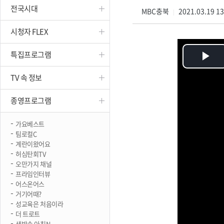
전국시대
진천
MBC충북
2021.03.19 1
|
시청자 FLEX
특집프로그램
Pl
TV 속 정보
Vi
종영프로그램
가요베스트
팀로컬C
계란이왔어요
허심탄회TV
오만가지 채널
프라임인터뷰
어스온어스
거기어때?
성교육은 처음이라
더 트로트
생방송 아침N