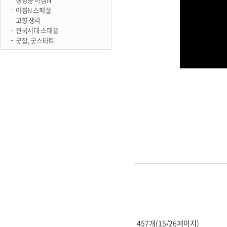
아침N 스페셜
고향 생각
전국시대 스페셜
굿잡, 굿스타트
457개(15/26페이지)