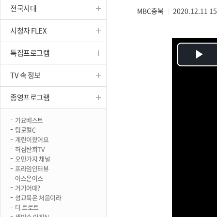
전국시대
진천
MBC충북
2020.12.11 1
|
시청자 FLEX
특집프로그램
Pl
TV 속 정보
Vi
종영프로그램
가요베스트
팀로컬C
계란이왔어요
허심탄회TV
오만가지 채널
프라임인터뷰
어스온어스
거기어때?
성교육은 처음이라
더 트로트
생방송 아침N