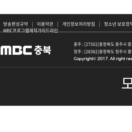
방송편성규약
|
이용약관
|
개인정보처리방침
|
청소년 보호정
MBC프로그램제작가이드라인
충주 : [27502]충청북도 충주시 중원대
청주 : [28382]충청북도 청주시 흥덕구
Copyright© 2017. All right re