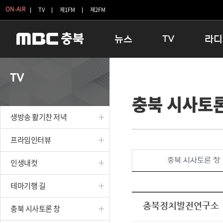
ON-AIR
TV
제1FM
제2FM
뉴스
TV
라디
충청북도
생방송 활기찬 저녁
11:05 
TV
충청북도 교육청
프라임인터뷰
12:00
충북 시사토론
청주
인생내컷
16:00 
충주
테마기행 길
우리 고향
생방송 활기찬 저녁
괴산
충북 시사토론 창
우리 고향
단양
전국시대
라디오특
프라임인터뷰
보은
시청자 FLEX
충북 시사토론 창
인생내컷
영동
특집프로그램
옥천
TV 속 정보
테마기행 길
음성
종영프로그램
제천
충북정치발전연구소
충북 시사토론 창
증평