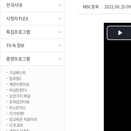
전국시대
진천
MBC충북
2022.06.20 0
|
시청자 FLEX
특집프로그램
Pl
TV 속 정보
Vi
종영프로그램
가요베스트
팀로컬C
계란이왔어요
허심탄회TV
오만가지 채널
프라임인터뷰
어스온어스
거기어때?
성교육은 처음이라
더 트로트
생방송 아침N