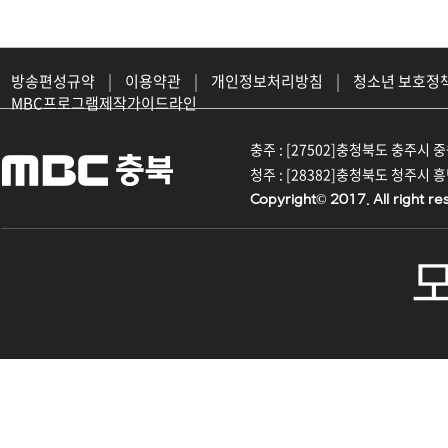
방송편성규약
|
이용약관
|
개인정보처리방침
|
청소년 보호정
MBC프로그램제작가이드라인
충주 : [27502]충청북도 충주시 중원대
청주 : [28382]충청북도 청주시 흥덕구
Copyright© 2017. All right re