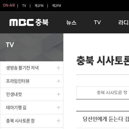
ON-AIR
TV
제1FM
제2FM
뉴스
TV
라디
충청북도
생방송 활기찬 저녁
11:05 
TV
충청북도 교육청
프라임인터뷰
12:00
충북 시사토론
청주
인생내컷
16:00 
충주
테마기행 길
우리 고향
생방송 활기찬 저녁
괴산
충북 시사토론 창
우리 고향
단양
전국시대
라디오특
프라임인터뷰
보은
시청자 FLEX
충북 시사토론 창
인생내컷
영동
특집프로그램
옥천
TV 속 정보
테마기행 길
음성
종영프로그램
제천
당선인에게 듣는다 
충북 시사토론 창
증평