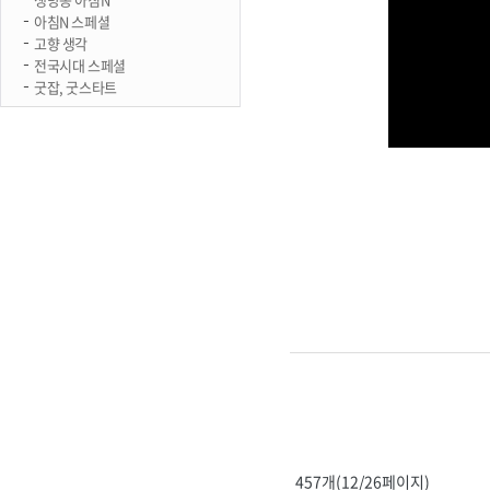
아침N 스페셜
고향 생각
전국시대 스페셜
굿잡, 굿스타트
457개(12/26페이지)