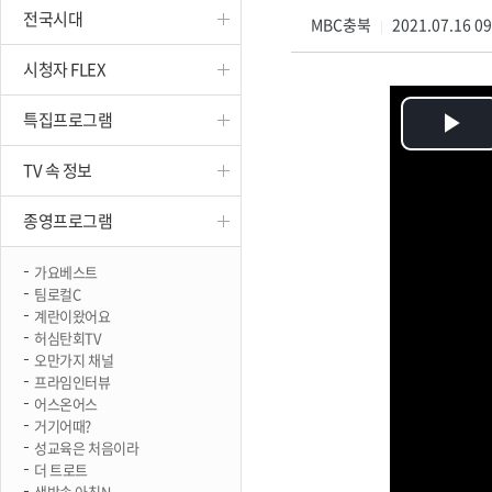
전국시대
진천
MBC충북
2021.07.16 0
|
시청자 FLEX
특집프로그램
Pl
TV 속 정보
Vi
종영프로그램
가요베스트
팀로컬C
계란이왔어요
허심탄회TV
오만가지 채널
프라임인터뷰
어스온어스
거기어때?
성교육은 처음이라
더 트로트
생방송 아침N