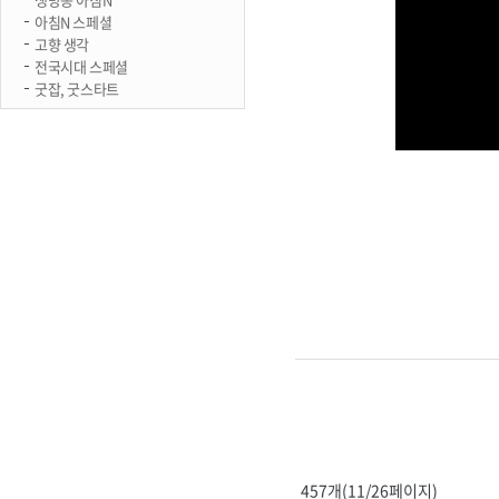
아침N 스페셜
고향 생각
전국시대 스페셜
굿잡, 굿스타트
457개(11/26페이지)