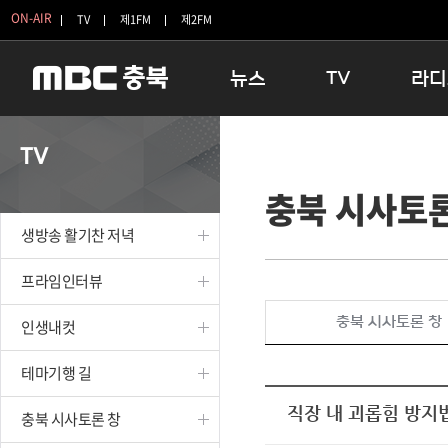
ON-AIR
TV
제1FM
제2FM
뉴스
TV
라디
충청북도
생방송 활기찬 저녁
11:05 
TV
충청북도 교육청
프라임인터뷰
12:00
충북 시사토론
청주
인생내컷
16:00 
충주
테마기행 길
우리 고향
생방송 활기찬 저녁
괴산
충북 시사토론 창
우리 고향
단양
전국시대
라디오특
프라임인터뷰
보은
시청자 FLEX
충북 시사토론 창
인생내컷
영동
특집프로그램
옥천
TV 속 정보
테마기행 길
음성
종영프로그램
제천
직장 내 괴롭힘 방지법
충북 시사토론 창
증평