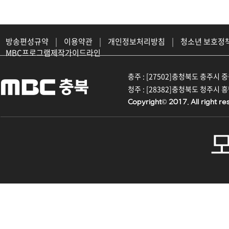
방송편성규약
|
이용약관
|
개인정보처리방침
|
청소년 보호정
MBC프로그램제작가이드라인
충주 : [27502]충청북도 충주시 중원대
청주 : [28382]충청북도 청주시 흥덕구
Copyright© 2017. All right re